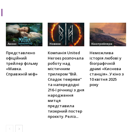
RELATED ARTICLES
Анонс
Новини
Кінотрейлери
Представлено
Компанія United
Неможлива
офіційний
Heroes розпочала
історія любові у
трейлер фільму
роботу над
біографічній
«Мавка.
містичним
драмі «Киснева
Справжній міф»
трилером “Вій.
станція». У кіно з
Спадок темряви”
10 квітня 2025
та напередодні
року
216-ї річниці з дня
народження
митця
представила
тизерний постер
проєкту. Реліз...