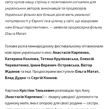
світу купив нашу стрічку є позитивним сигналом для
українських авторів, виконавців та продюсерів.
Українські фільми все більше досягають реальної
популярності у Європі та в цілому у світі, що відкриває
нам більші перспективи», — заявила продюсерка фільму
Ольга Матат.
Головні ролі в міжнародному фестивальному хіті виконали
нові зірки українського кіно:
Анастасія Карпенко,
Катерина Козлова, Тетяна Круліковська, Олексій
Череватенко, Ірина Веренич-Островська, Віктор
Жданов
та інші. Продюсерами виступили
Ольга Матат,
Влад Дудко
та
Сергій Коннов.
Картина
Крістіни Тинькевич
розповідає про Анну
(
Анастасія Карпенко
) — лікарку швидкої допомоги та
одиноку мати, яка є опорою для своєї родини — сестри,