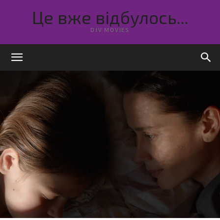
Це вже відбулось...
DJV MOVIES