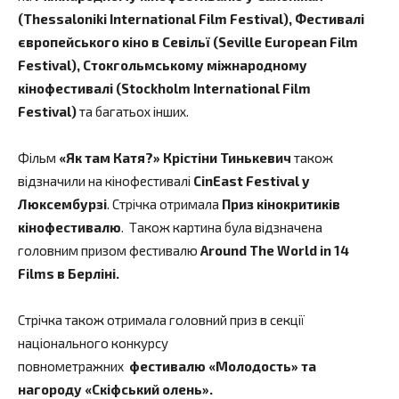
(Thessaloniki International Film Festival), Фестивалі
європейського кіно в Севільї (Seville European Film
Festival), Стокгольмському міжнародному
кінофестивалі (Stockholm International Film
Festival)
та багатьох інших.
Фільм
«Як там Катя?» Крістіни Тинькевич
також
відзначили на кінофестивалі
CinEast Festival у
Люксембурзі
. Стрічка отримала
Приз кінокритиків
кінофестивалю
. Також картина була відзначена
головним призом фестивалю
Around The World in 14
Films в Берліні.
Стрічка також отримала головний приз в секції
національного конкурсу
повнометражних
фестивалю
«Молодость» та
нагороду «Скіфський олень».