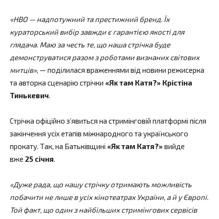
«
HBO
—
надпотужний та престижний бренд.
Їх
кураторський вибір завжди є гарантією якості для
глядача.
Маю за честь те, що наша стрічка буде
демонструватися разом з роботами визнаних світових
митців
»
, — поділилася враженнями від новини режисерка
та авторка сценарію стрічки
«
Як там Катя?
»
Крістіна
Тинькевич
.
Стрічка офіційно з’явиться на стримінговій платформі після
закінчення усіх етапів міжнародного та українського
прокату. Так, на Батьківщині
«
Як там Катя?
»
вийде
вже
25 січня
.
«Дуже рада, що нашу стрічку отримають можливість
побачити не лише в усіх кінотеатрах України, а й у Європі.
Той факт, що один з найбільших стримінгових сервісів