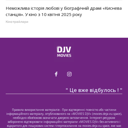
Неможлива історія любові у біографічній драмі «Киснева
станція». У кіно з 10 квітня 2025 року
Кінотрейлери
" Це вже відбулось ! "
Правила використання матеріалів - При відтворенні повністю або частини
інформаційного матеріалу, опублікованого на «MOVIES DJV» (movies.deja-vu.space),
необхідно обов’язково зазначати джерело запозичення. Інтернет-ресурсам
заборонено відтворювати інформаційні матеріали «MOVIES DJV» без активного і
відкритого для пошукових систем гіперпосилання на movies.deja-vu.space, яке має