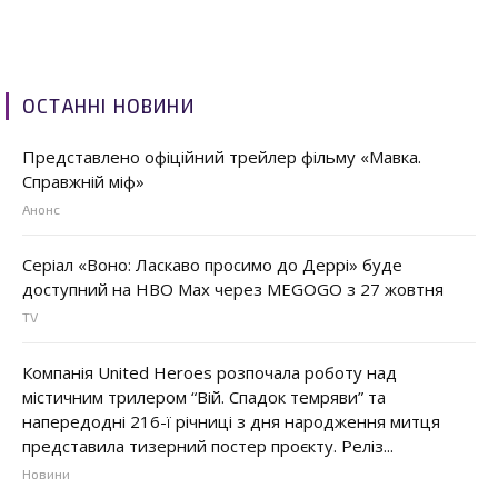
ОСТАННІ НОВИНИ
Представлено офіційний трейлер фільму «Мавка.
Справжній міф»
Анонс
Серіал «Воно: Ласкаво просимо до Деррі» буде
доступний на HBO Max через MEGOGO з 27 жовтня
TV
Компанія United Heroes розпочала роботу над
містичним трилером “Вій. Спадок темряви” та
напередодні 216-ї річниці з дня народження митця
представила тизерний постер проєкту. Реліз...
Новини