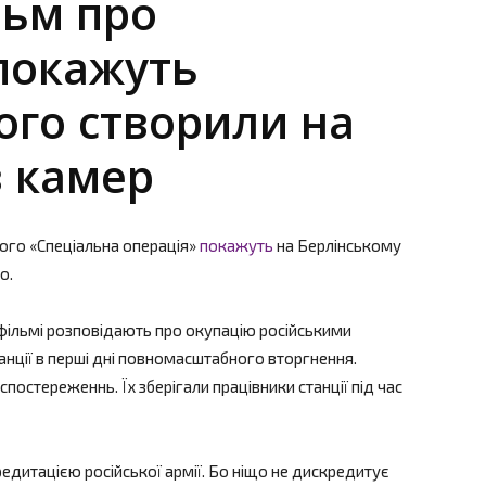
льм про
покажуть
ого створили на
з камер
ого «Спеціальна операція»
покажуть
на Берлінському
о.
 фільмі розповідають про окупацію російськими
нції в перші дні повномасштабного вторгнення.
оспостереженнь. Їх зберігали працівники станції під час
едитацією російської армії. Бо ніщо не дискредитує