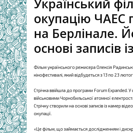
Український фі
окупацію ЧАЕС 
на Берлінале. Й
основі записів і
Фільм українського режисера Олексія Радинськ
кінофестивалі, який відбудеться з 13 по 23 лютог
Стрічка ввійшла до програми Forum Expanded. У
військовими Чорнобильської атомної електроста
Стрічку створили на основі записів із камер віде
окупації.
«Це фільм, що займається дослідженням і дискр