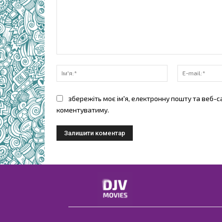
коментарі:
Ім'я:*
збережіть моє ім'я, електронну пошту та веб-с
коментуватиму.