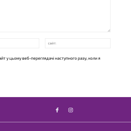
E-
сайт:
mail:*
айт у цьому веб-переглядачі наступного разу, коли я