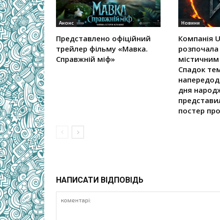
Анонс
Новини
Представлено офіційний
Компанія U
трейлер фільму «Мавка.
розпочала
Справжній міф»
містичним 
Спадок те
напередодн
дня народ
представи
постер проє
НАПИСАТИ ВІДПОВІДЬ