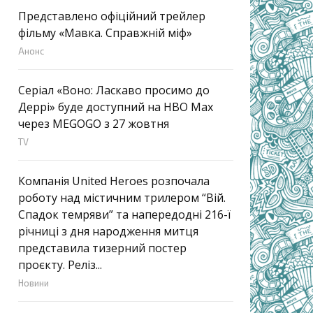
Представлено офіційний трейлер
фільму «Мавка. Справжній міф»
Анонс
Серіал «Воно: Ласкаво просимо до
Деррі» буде доступний на HBO Max
через MEGOGO з 27 жовтня
TV
Компанія United Heroes розпочала
роботу над містичним трилером “Вій.
Спадок темряви” та напередодні 216-ї
річниці з дня народження митця
представила тизерний постер
проєкту. Реліз...
Новини