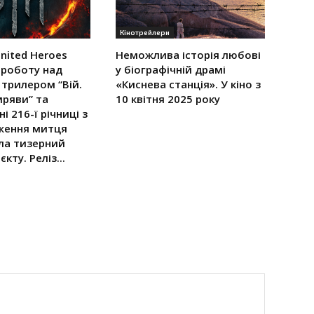
Кінотрейлери
nited Heroes
Неможлива історія любові
 роботу над
у біографічній драмі
трилером “Вій.
«Киснева станція». У кіно з
мряви” та
10 квітня 2025 року
і 216-ї річниці з
ження митця
ла тизерний
кту. Реліз...