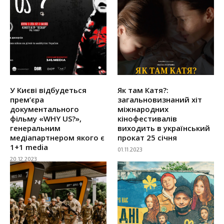
У Києві відбудеться
Як там Катя?:
прем’єра
загальновизнаний хіт
документального
міжнародних
фільму «WHY US?»,
кінофестивалів
генеральним
виходить в український
медіапартнером якого є
прокат 25 січня
1+1 media
01.11.2023
20.12.2023