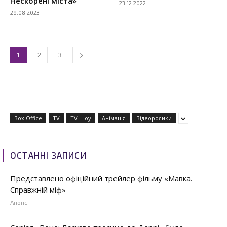
Нескорені міста»
23.12.2022
29.08.2023
1
2
3
Box Office
TV
TV Шоу
Анімація
Відеоролики
ОСТАННІ ЗАПИСИ
Представлено офіційний трейлер фільму «Мавка.
Справжній міф»
Анонс