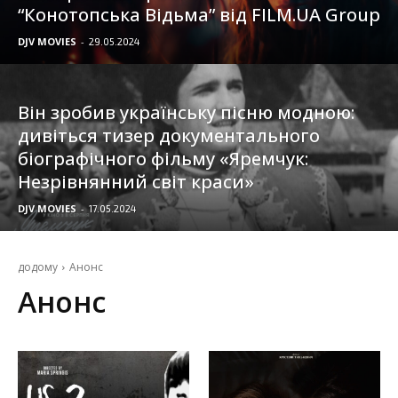
“Конотопська Відьма” від FILM.UA Group
DJV MOVIES
-
29.05.2024
Він зробив українську пісню модною:
дивіться тизер документального
біографічного фільму «Яремчук:
Незрівнянний світ краси»
DJV MOVIES
-
17.05.2024
додому
Анонс
Анонс