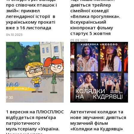
про співочих пташок і
дивіться трейлер
змій»: приквел
сімейної комедії
легендарної історії в
«Велика прогулянка».
українському прокаті
Всеукраїнський
вже з 16 листопада
кінопрокат фільму
стартує 5 жовтня
04.10.2023
05.09.2023
1 вересня на ПЛЮСПЛЮС
Автентичні колядки та
відбудеться премʼєра
нове звучання: дивіться
патріотичного
музичний фільм
мультсеріалу «Україна.
«Колядки на Кудрявці»