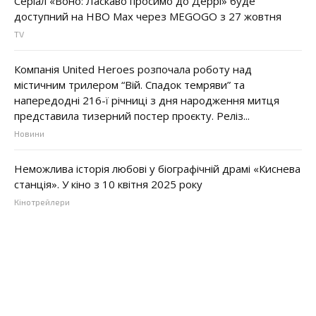
Серіал «Воно: Ласкаво просимо до Деррі» буде
доступний на HBO Max через MEGOGO з 27 жовтня
TV
Компанія United Heroes розпочала роботу над
містичним трилером “Вій. Спадок темряви” та
напередодні 216-ї річниці з дня народження митця
представила тизерний постер проєкту. Реліз...
Новини
Неможлива історія любові у біографічній драмі «Киснева
станція». У кіно з 10 квітня 2025 року
Кінотрейлери