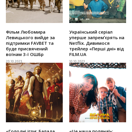
Фільм Любомира
Український серіал
Левицького вийде за
уперше запремʼєрять на
підтримки FAVBET та
Netflix. Дивимося
буде присвячений
трейлер «Перші дні» від
воїнам 3-ї ОШБр
FILM.UA
20.10.2023
10.10.2023
«Голодні ігри: Балада
«Це наша поляна!»: