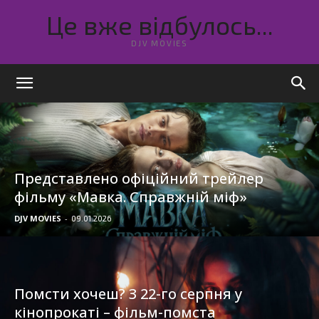
Це вже відбулось...
DJV MOVIES
Представлено офіційний трейлер
фільму «Мавка. Справжній міф»
DJV MOVIES
-
09.01.2026
Помсти хочеш? З 22-го серпня у
кінопрокаті – фільм-помста