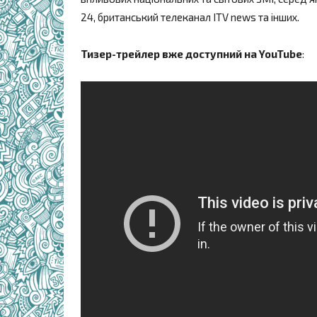
24, британський телеканал ITV news та інших.
Тизер-трейлер вже доступний на YouTube
: