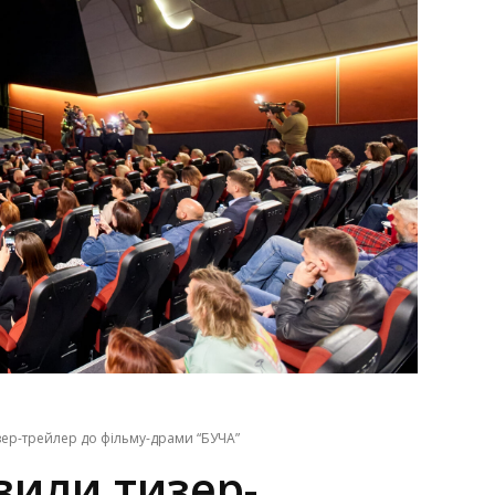
зер-трейлер до фільму-драми “БУЧА”
вили тизер-