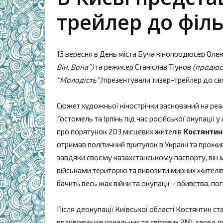
трейлер до філ
13 вересня в День міста Буча кінопродюсер Ол
Він, Вона”)
та режисер Станіслав Тіунов
(продюсе
“Молодість”)
презентували тизер-трейлер до св
Сюжет художньої кінострічки заснований на реал
Гостомель та Ірпінь під час російської окупації
про порятунок 203 місцевих жителів
Костянтин
отримав політичний притулок в Україні та прожив
завдяки своєму казахстанському паспорту, він
військами територію та вивозити мирних жителів. 
бачить весь жах війни та окупації – вбивства, п
Після деокупації Київської області Костянтин ст
впливових національних та світових ЗМІ, серед 