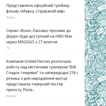
Представлено офіційний трейлер
фільму «Мавка. Справжній міф»
Анонс
Серіал «Воно: Ласкаво просимо до
Деррі» буде доступний на HBO Max
через MEGOGO з 27 жовтня
TV
Компанія United Heroes розпочала
роботу над містичним трилером “Вій.
Спадок темряви” та напередодні 216-ї
річниці з дня народження митця
представила тизерний постер
проєкту. Реліз...
Новини