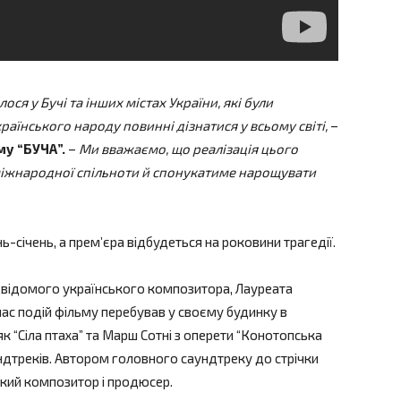
лося у Бучі та інших містах України, які були
раїнського народу повинні дізнатися у всьому світі,
–
му “БУЧА”.
–
Ми вважаємо, що реалізація цього
міжнародної спільноти й спонукатиме нарощувати
-січень, а премʼєра відбудеться на роковини трагедії.
у відомого українського композитора, Лауреата
 час подій фільму перебував у своєму будинку в
як “Сіла птаха” та Марш Сотні з оперети “Конотопська
аундтреків. Автором головного саундтреку до стрічки
кий композитор і продюсер.