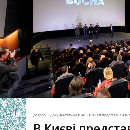
додому
Документальне кіно
В Києві представили ти
В Києві предста