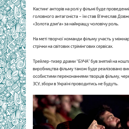
Кастинг акторів на ролі у фільмі буде проведени
головного антагоніста – їм став В’ячеслав Довже
«Золота дзиґа» за найкращу чоловічу роль.
На меті творчої команди фільму участь у міжна
стрічки на світових стрімінгових сервісах.
Трейлер-тизер драми “БУЧА” був знятий на кошт
виробництва фільму також буде реалізовано вик
особистими переконаннями творців фільму, через
ЗСУ, збори в Україні проводитись не будуть.