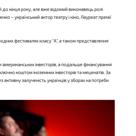
й до кінця року, але вже відомий виконавець ролі
нко – український актор театру і кіно, Лауреат премії
родних фестивалях класу “А”, а також представлення
и американських інвесторів, а подальше фінансування
лючно коштом іноземних інвесторів та меценатів. За
 активну залученість українців у зборах на потреби