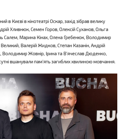
й в Києві в кінотеатрі Оскар, захід зібрав велику
Андрій Хливнюк, Семен Горов, Олексій Суханов, Ольга
ль Салем, Марина Кінах, Олена Гребенюк, Володимир
 Великий, Валерій Жидков, Степан Казанін, Андрій
, Володимир Жовнір, Ірина та В’ячеслав Дюденко,
сутні вшанували памʼять загиблих хвилиною мовчання.