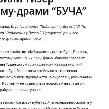
ьму-драми “БУЧА”
ександр Щур
(сценарист “Побачення у Вегасі”, “Я, Ти,
р “Побачення у Вегасі”, “Продюсер”, режисер
ого фільму-драми “БУЧА”.
ьних подіях, що відбувалися у містах Буча, Ворзель,
 у лютому-квітні 2022 року. Фільм-байопік розповість
ом Гудаускас
– громадянином Казахстану, який
ає в Бучі. З початком російського вторгнення,
 має можливість проїжджати на окуповану російськими
Костянтин не тільки рятує людей, а й на власні очі
ограбування, зґвалтування.
ав героєм багатьох публікацій та телевізійних сюжетів у
яких французьке видання Le Monde, телеканал France