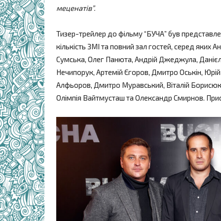
меценатів”.
Тизер-трейлер до фільму “БУЧА” був представлени
кількість ЗМІ та повний зал гостей, серед яких 
Сумська, Олег Панюта, Андрій Джеджула, Даніє
Нечипорук, Артемій Єгоров, Дмитро Оськін, Юрій
Алфьоров, Дмитро Муравський, Віталій Борисюк
Олімпія Вайтмусташ та Олександр Смирнов. При