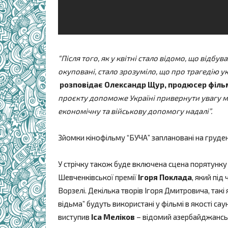
“Після того, як у квітні стало відомо, що відбува
окуповані, стало зрозуміло, що про трагедію ук
розповідає Олександр Щур, продюсер філь
проєкту допоможе Україні привернути увагу 
економічну та військову допомогу надалі”.
Зйомки кінофільму “БУЧА” заплановані на грудень
У стрічку також буде включена сцена порятунк
Шевченківської премії
Ігоря Поклада
, який під
Ворзелі. Декілька творів Ігоря Дмитровича, такі 
відьма” будуть використані у фільмі в якості с
виступив
Іса Меліков
– відомий азербайджансь