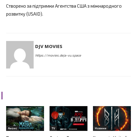
Створено за підтримки Агентства США з міжнародного
розвитку (USAID).
DJV MOVIES
https://movies.deja-vu.space
RELATED ARTICLES
Анонс
TV
Новини