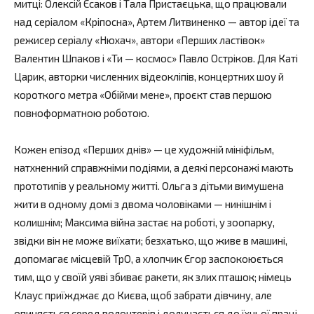
митці: Олексій Єсаков і Тала Пристаєцька, що працювали
над серіалом «Кріпосна», Артем Литвиненко — автор ідеї та
режисер серіалу «Нюхач», автори «Перших ластівок»
Валентин Шпаков і «Ти — космос» Павло Остріков. Для Каті
Царик, авторки численних відеокліпів, концертних шоу й
короткого метра «Обійми мене», проєкт став першою
повноформатною роботою.
Кожен епізод «Перших днів» — це художній мініфільм,
натхненний справжніми подіями, а деякі персонажі мають
прототипів у реальному житті. Ольга з дітьми вимушена
жити в одному домі з двома чоловіками — нинішнім і
колишнім; Максима війна застає на роботі, у зоопарку,
звідки він не може виїхати; безхатько, що живе в машині,
допомагає місцевій ТрО, а хлопчик Єгор заспокоюється
тим, що у своїй уяві збиває ракети, як злих пташок; німець
Клаус приїжджає до Києва, щоб забрати дівчину, але
опиняється серед волонтерів і долучається до їхньої праці,