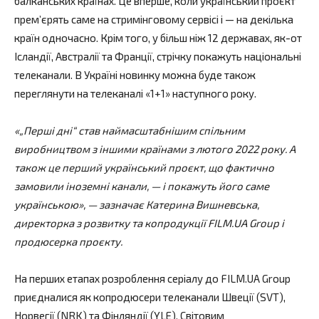
балканських країнах. Це вперше, коли український проєкт
прем’єрять саме на стримінговому сервісі і — на декілька
країн одночасно. Крім того, у більш ніж 12 державах, як-от
Ісландії, Австралії та Франції, стрічку покажуть національні
телеканали. В Україні новинку можна буде також
переглянути на телеканалі «1+1» наступного року.
«„Перші дні“ став наймасштабнішим спільним
виробництвом з іншими країнами з лютого 2022 року. А
також це перший український проєкт, що фактично
замовили іноземні канали, — і покажуть його саме
українською», — зазначає Катерина Вишневська,
директорка з розвитку та копродукції FILM.UA Group і
продюсерка проєкту.
На перших етапах розроблення серіалу до FILM.UA Group
приєдналися як копродюсери телеканали Швеції (SVT),
Норвегії (NRK) та Фінляндії (YLE). Світовим