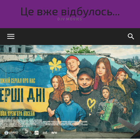
Це вже відбулось...
DJV MOVIES