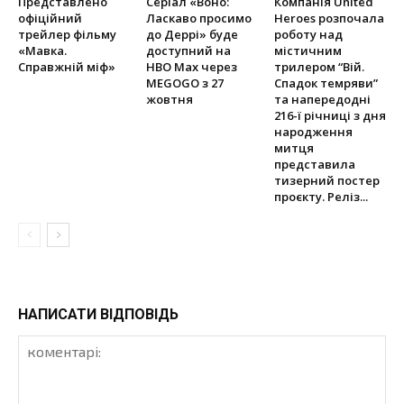
Представлено
Серіал «Воно:
Компанія United
офіційний
Ласкаво просимо
Heroes розпочала
трейлер фільму
до Деррі» буде
роботу над
«Мавка.
доступний на
містичним
Справжній міф»
HBO Max через
трилером “Вій.
MEGOGO з 27
Спадок темряви”
жовтня
та напередодні
216-ї річниці з дня
народження
митця
представила
тизерний постер
проєкту. Реліз...
НАПИСАТИ ВІДПОВІДЬ