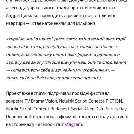
а легенда української естради, прототипом якої став
Андрій Данилко, проводить стрими зі своєї столичної
квартири — і стає натхненням для мільйонів.
«Україна нині в центрі уваги світу, та іноземній аудиторії
цікаво дізнатися, що відбувається з нами, не тільки з
новин, а на глибшому рівні. Саме формат художнього
серіалу дає змогу глибше відчути наш біль та сподівання
— і співвіднести себе зі звичайними українцями», —
ділиться Анна Єлісєєва, продюсерка проєкту.
Проєкт вже встигли підтримали провідні фестивалі,
зокрема TV Drama Vision, Helsinki Script, Conecta FICTION,
Nordic Script, Content Budapest, Serial Killer, Oslo Series Day.
Оновлення й додаткова інформація щодо серіалу доступні
на сторінках у
Facebook
та
Instagram
.