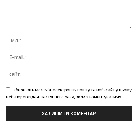
коментарі:
Ім'
E-
mai
сай
збережіть моє ім'я, електронну пошту та веб-сайт у цьому
веб-переглядачі наступного разу, коли я коментуватиму.