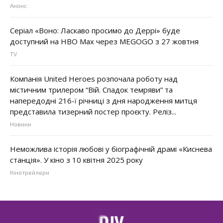
Анонс
Серіал «Воно: Ласкаво просимо до Деррі» буде
доступний на HBO Max через MEGOGO з 27 жовтня
TV
Компанія United Heroes розпочала роботу над
містичним трилером “Вій. Спадок темряви” та
напередодні 216-ї річниці з дня народження митця
представила тизерний постер проєкту. Реліз...
Новини
Неможлива історія любові у біографічній драмі «Киснева
станція». У кіно з 10 квітня 2025 року
Кінотрейлери