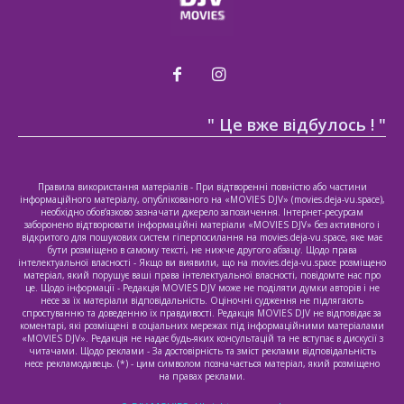
" Це вже відбулось ! "
Правила використання матеріалів - При відтворенні повністю або частини
інформаційного матеріалу, опублікованого на «MOVIES DJV» (movies.deja-vu.space),
необхідно обов’язково зазначати джерело запозичення. Інтернет-ресурсам
заборонено відтворювати інформаційні матеріали «MOVIES DJV» без активного і
відкритого для пошукових систем гіперпосилання на movies.deja-vu.space, яке має
бути розміщено в самому тексті, не нижче другого абзацу. Щодо права
інтелектуальної власності - Якщо ви виявили, що на movies.deja-vu.space розміщено
матеріал, який порушує ваші права інтелектуальної власності, повідомте нас про
це. Щодо інформації - Редакція MOVIES DJV може не поділяти думки авторів і не
несе за їх матеріали відповідальність. Оціночні судження не підлягають
спростуванню та доведенню їх правдивості. Редакція MOVIES DJV не відповідає за
коментарі, які розміщені в соціальних мережах під інформаційними матеріалами
«MOVIES DJV». Редакція не надає будь-яких консультацій та не вступає в дискусії з
читачами. Щодо реклами - За достовірність та зміст реклами відповідальність
несе рекламодавець. (*) - цим символом позначається матеріал, який розміщено
на правах реклами.