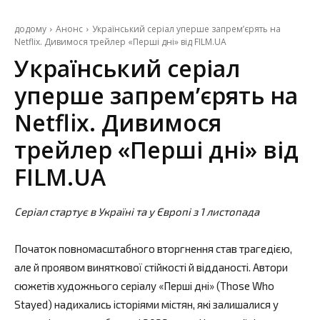
додому
Анонс
Український серіал уперше запремʼєрять на
Netflix. Дивимося трейлер «Перші дні» від FILM.UA
Український серіал
уперше запремʼєрять на
Netflix. Дивимося
трейлер «Перші дні» від
FILM.UA
Серіал стартує в Україні та у Європі з 1 листопада
Початок повномасштабного вторгнення став трагедією,
але й проявом виняткової стійкості й відданості. Автори
сюжетів художнього серіалу «Перші дні» (Those Who
Stayed)
надихались історіями містян, які залишалися у