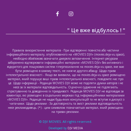
" Це вже відбулось ! "
Правила використання матеріалів - При відтворенні повністю або частини
інформаційного матеріалу, опублікованого на «MOVIES DJV» (movies.deja-vu.space),
необхідно обов’язково зазначати джерело запозичення. Інтернет-ресурсам
заборонено відтворювати інформаційні матеріали «MOVIES DJV» без активного і
відкритого для пошукових систем гіперпосилання на movies.deja-vu.space, яке має
бути розміщено в самому тексті, не нижче другого абзацу. Щодо права
інтелектуальної власності - Якщо ви виявили, що на movies.deja-vu.space розміщено
матеріал, який порушує ваші права інтелектуальної власності, повідомте нас про
це. Щодо інформації - Редакція MOVIES DJV може не поділяти думки авторів і не
несе за їх матеріали відповідальність. Оціночні судження не підлягають
спростуванню та доведенню їх правдивості. Редакція MOVIES DJV не відповідає за
коментарі, які розміщені в соціальних мережах під інформаційними матеріалами
«MOVIES DJV». Редакція не надає будь-яких консультацій та не вступає в дискусії з
читачами. Щодо реклами - За достовірність та зміст реклами відповідальність
несе рекламодавець. (*) - цим символом позначається матеріал, який розміщено
на правах реклами.
© DJV MOVIES. All rights reserved.
Developed by
DJV MEDIA