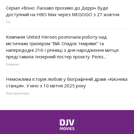
Серіал «Воно: Ласкаво просимо до Деррі» буде
доступний на HBO Max через MEGOGO з 27 жовтня
TV
Компанія United Heroes розпочала роботу над
містичним трилером “Вій. Спадок темряви” та
напередодні 216-ї річниці з дня народження митця
представила тизерний постер проєкту. Реліз...
Новини
Неможлива історія любові у біографічній драмі «Киснева
станція». У кіно з 10 квітня 2025 року
Кінотрейлери