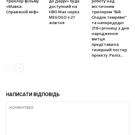
трейлер фільму
до Деррі» буде
роботу над
«Мавка.
доступний на
містичним
Справжній міф»
HBO Max через
трилером “Вій.
MEGOGO з 27
Спадок темряви”
жовтня
та напередодні
216-ї річниці з дня
народження
митця
представила
тизерний постер
проєкту. Реліз...
НАПИСАТИ ВІДПОВІДЬ