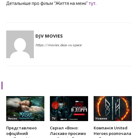
Детальніше про фільм “Життя на межі”
тут
.
DJV MOVIES
https://movies.deja-vu.space
RELATED ARTICLES
Анонс
TV
Новини
Представлено
Серіал «Воно:
Компанія United
офіційний
Ласкаво просимо
Heroes розпочала