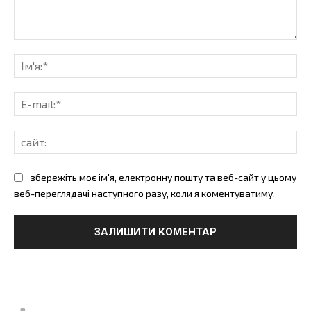
коментарі:
Ім'
E-
mai
сай
збережіть моє ім'я, електронну пошту та веб-сайт у цьому
веб-переглядачі наступного разу, коли я коментуватиму.