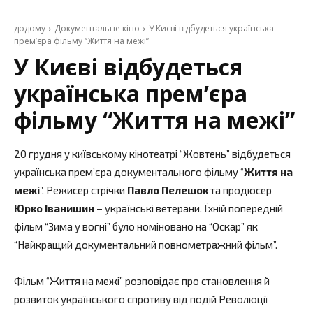
додому
Документальне кіно
У Києві відбудеться українська
прем’єра фільму “Життя на межі”
У Києві відбудеться
українська прем’єра
фільму “Життя на межі”
20 грудня у київському кінотеатрі “Жовтень” відбудеться
українська прем’єра документального фільму “
Життя на
межі
”. Режисер стрічки
Павло Пелешок
та продюсер
Юрко Іванишин
– українські ветерани. Їхній попередній
фільм “Зима у вогні” було номіновано на “Оскар” як
“Найкращий документальний повнометражний фільм”.
Фільм “Життя на межі” розповідає про становлення й
розвиток українського спротиву від подій Революції