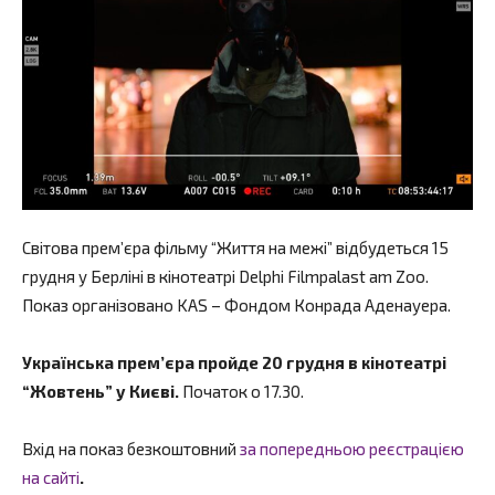
Світова прем’єра фільму “Життя на межі” відбудеться 15
грудня у Берліні в кінотеатрі Delphi Filmpalast am Zoo.
Показ організовано KAS – Фондом Конрада Аденауера.
Українська прем’єра пройде 20 грудня в кінотеатрі
“Жовтень” у Києві.
Початок о 17.30.
Вхід на показ безкоштовний
за попередньою реєстрацією
на сайті
.