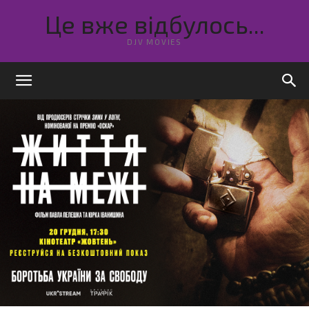
Це вже відбулось...
DJV MOVIES