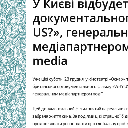
У Києві відбуде
документально
US?», генераль
медіапартнером
media
Уже цієї суботи, 23 грудня, у кінотеатрі «Оскар»
британського документального фільму «WHY US?»
генеральним медіапартнером події.
Цей документальний фільм знятий на реальних п
забрала життя сина. За подіями цієї страшної бід
продовжувати розповідати про глобальну пробле