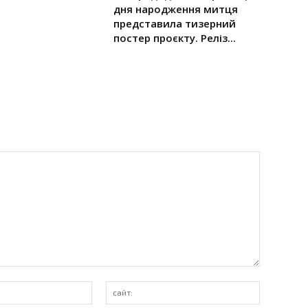
дня народження митця
представила тизерний
постер проєкту. Реліз...
E-
сайт:
mail:*