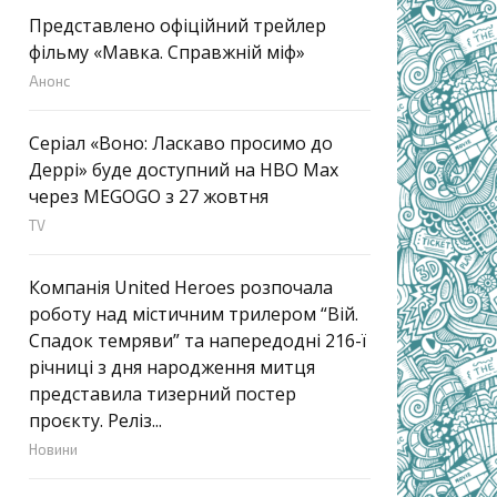
Представлено офіційний трейлер
фільму «Мавка. Справжній міф»
Анонс
Серіал «Воно: Ласкаво просимо до
Деррі» буде доступний на HBO Max
через MEGOGO з 27 жовтня
TV
Компанія United Heroes розпочала
роботу над містичним трилером “Вій.
Спадок темряви” та напередодні 216-ї
річниці з дня народження митця
представила тизерний постер
проєкту. Реліз...
Новини