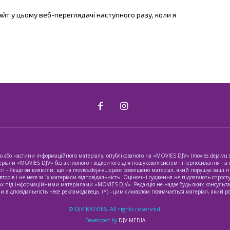
айт у цьому веб-переглядачі наступного разу, коли я
 або частини інформаційного матеріалу, опублікованого на «MOVIES DJV» (movies.deja-vu.s
іали «MOVIES DJV» без активного і відкритого для пошукових систем гіперпосилання на mov
ті - Якщо ви виявили, що на movies.deja-vu.space розміщено матеріал, який порушує ваші пр
торів і не несе за їх матеріали відповідальність. Оціночні судження не підлягають спрос
жах під інформаційними матеріалами «MOVIES DJV». Редакція не надає будь-яких консультац
ами відповідальність несе рекламодавець. (*) - цим символом позначається матеріал, який 
© DJV MOVIES. All rights reserved.
Developed by
DJV MEDIA