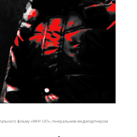
ентального фільму «WHY US?», генеральним медіапартнером