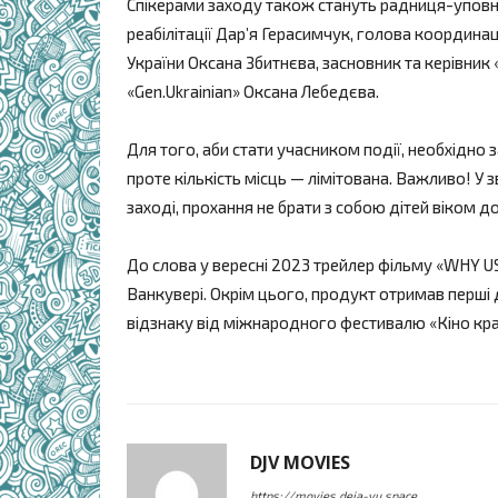
Спікерами заходу також стануть радниця-уповн
реабілітації Дар’я Герасимчук, голова координац
України Оксана Збитнєва, засновник та керівник
«Gen.Ukrainian» Оксана Лебедєва.
Для того, аби стати учасником події, необхідно
проте кількість місць — лімітована. Важливо! У 
заході, прохання не брати з собою дітей віком до 
До слова у вересні 2023 трейлер фільму «WHY 
Ванкувері. Окрім цього, продукт отримав перші 
відзнаку від міжнародного фестивалю «Кіно краї
DJV MOVIES
https://movies.deja-vu.space