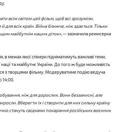
ду.
и всім світом цей фільм, щоб всі зрозуміли,
 й для всіх країн. Війна ближче, ніж здається. Тільки
ащим майбутнім наших діток»
, — зазначила режисерка
я, в межах якої спікери підніматимуть важливі теми,
ої нації та майбутнє України. До того ж буде можливість
ися з творцями фільму. Модеруватиме подію ведуча
о 14:00.
обування, ніж для дорослих. Вони беззахисні, але
иросли. Вберегти їх і створити для них сильну країну
точно стануть свідками покарання російських воєнних