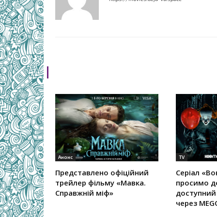
RELATED ARTICLES
Анонс
TV
Представлено офіційний
Серіал «Во
трейлер фільму «Мавка.
просимо д
Справжній міф»
доступний
через MEG