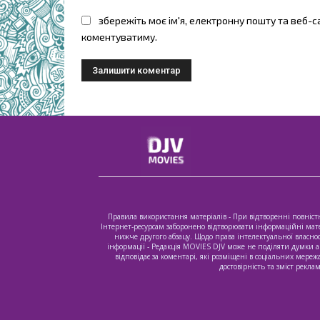
збережіть моє ім'я, електронну пошту та веб-с
коментуватиму.
Правила використання матеріалів - При відтворенні повністю
Інтернет-ресурсам заборонено відтворювати інформаційні матер
нижче другого абзацу. Щодо права інтелектуальної власнос
інформації - Редакція MOVIES DJV може не поділяти думки ав
відповідає за коментарі, які розміщені в соціальних мере
достовірність та зміст рекл