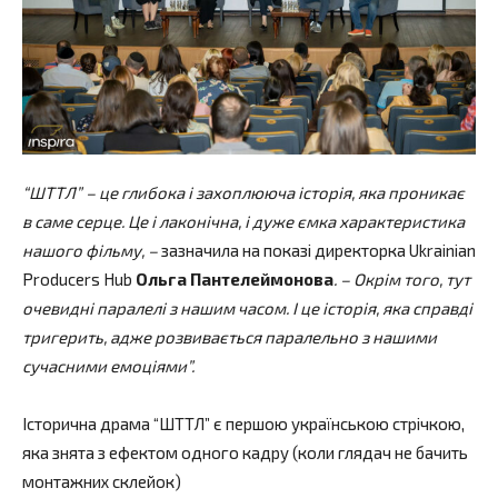
“ШТТЛ” – це глибока і захоплююча історія, яка проникає
в саме серце. Це і лаконічна, і дуже ємка характеристика
нашого фільму, –
зазначила на показі директорка Ukrainian
Producers Hub
Ольга Пантелеймонова
. – Окрім того, тут
очевидні паралелі з нашим часом. І це історія, яка справді
тригерить, адже розвивається паралельно з нашими
сучасними емоціями”.
Історична драма “ШТТЛ” є першою українською стрічкою,
яка знята з ефектом одного кадру (коли глядач не бачить
монтажних склейок)