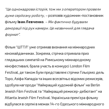
“Це однокадрова історія, тож ми з оператором провели
дуже серйозну роботу, –
розповів художник-постановник
фільму
Іван Левченко
.
– Ми фактично будували
декорації під рух камери. Це незвичний для глядача
формат”.
Фільм “ШТТЛ” уже отримав визнання на міжнародних
кіномайданчиках. Зокрема, стрічка отримала приз
глядацьких симпатій на Римському міжнародному
кінофестивалі, брала участь в конкурсі London Film
Festival, де також були представлені стрічки Гільєрмо дель
Торо, Азіфа Кападіа та інших всесвітньо відомих режисерів,
здобула нагороди “Найкращий художній фільм” на Berlin
Jewish Film Festival та “Найкращий режисер-дебютант” на
Atlanta Jewish Film Festival. Українська прем’єра фільму
відбулася в серпні в межах 14-го Одеського міжнародного