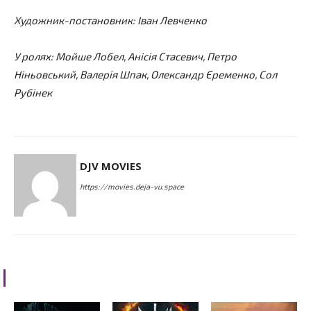
Художник-постановник: Іван Левченко
У ролях: Мойше Лобел, Анісія Стасевич, Петро
Ніньовський, Валерія Шпак, Олександр Єременко, Сол
Рубінек
DJV MOVIES
https://movies.deja-vu.space
RELATED ARTICLES