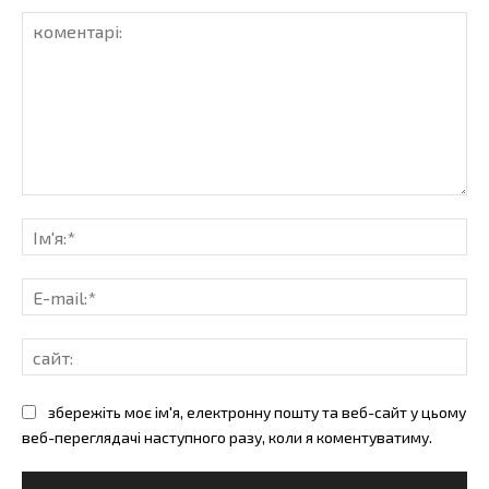
коментарі:
Ім'
E-
mai
сай
збережіть моє ім'я, електронну пошту та веб-сайт у цьому
веб-переглядачі наступного разу, коли я коментуватиму.