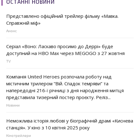
ОСТАННІ НОВИНИ
Представлено офіційний трейлер фільму «Мавка.
Справжній міф»
Анонс
Серіал «Воно: Ласкаво просимо до Деррі» буде
доступний на HBO Max через MEGOGO з 27 жовтня
TV
Компанія United Heroes розпочала роботу над
містичним трилером “Вій. Спадок темряви” та
напередодні 216-ї річниці з дня народження митця
представила тизерний постер проєкту. Реліз...
Новини
Неможлива історія любові у біографічній драмі «Киснева
станція». У кіно з 10 квітня 2025 року
Кінотрейлери