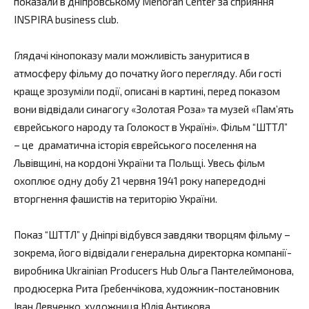
показали в дніпровському Menorah Center за сприяння
INSPIRA business club.
Глядачі кінопоказу мали можливість зануритися в
атмосферу фільму до початку його перегляду. Аби гості
краще зрозуміли події, описані в картині, перед показом
вони відвідали синагогу «Золотая Роза» та музей «Пам’ять
єврейського народу та Голокост в Україні». Фільм “ШТТЛ”
– це драматична історія єврейського поселення на
Львівщині, на кордоні України та Польщі. Увесь фільм
охоплює одну добу 21 червня 1941 року напередодні
вторгнення фашистів на територію України.
Показ “ШТТЛ” у Дніпрі відбувся завдяки творцям фільму –
зокрема, його відвідали генеральна директорка компанії-
виробника Ukrainian Producers Hub Ольга Пантелеймонова,
продюсерка Рита Гребенчікова, художник-постановник
Іван Левченко, художниця Юлія Антикова.