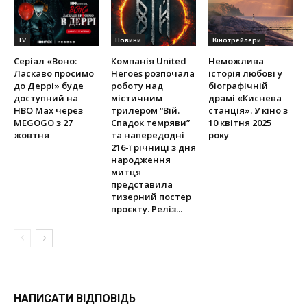
TV
Новини
Кінотрейлери
Серіал «Воно:
Компанія United
Неможлива
Ласкаво просимо
Heroes розпочала
історія любові у
до Деррі» буде
роботу над
біографічній
доступний на
містичним
драмі «Киснева
HBO Max через
трилером “Вій.
станція». У кіно з
MEGOGO з 27
Спадок темряви”
10 квітня 2025
жовтня
та напередодні
року
216-ї річниці з дня
народження
митця
представила
тизерний постер
проєкту. Реліз...
НАПИСАТИ ВІДПОВІДЬ