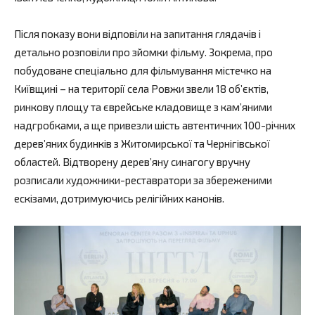
Після показу вони відповіли на запитання глядачів і
детально розповіли про зйомки фільму. Зокрема, про
побудоване спеціально для фільмування містечко на
Київщині – на території села Ровжи звели 18 об’єктів,
ринкову площу та єврейське кладовище з кам’яними
надгробками, а ще привезли шість автентичних 100-річних
дерев’яних будинків з Житомирської та Чернігівської
областей. Відтворену дерев’яну синагогу вручну
розписали художники-реставратори за збереженими
ескізами, дотримуючись релігійних канонів.