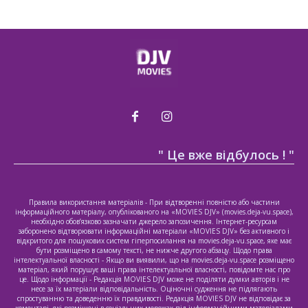
" Це вже відбулось ! "
Правила використання матеріалів - При відтворенні повністю або частини
інформаційного матеріалу, опублікованого на «MOVIES DJV» (movies.deja-vu.space),
необхідно обов’язково зазначати джерело запозичення. Інтернет-ресурсам
заборонено відтворювати інформаційні матеріали «MOVIES DJV» без активного і
відкритого для пошукових систем гіперпосилання на movies.deja-vu.space, яке має
бути розміщено в самому тексті, не нижче другого абзацу. Щодо права
інтелектуальної власності - Якщо ви виявили, що на movies.deja-vu.space розміщено
матеріал, який порушує ваші права інтелектуальної власності, повідомте нас про
це. Щодо інформації - Редакція MOVIES DJV може не поділяти думки авторів і не
несе за їх матеріали відповідальність. Оціночні судження не підлягають
спростуванню та доведенню їх правдивості. Редакція MOVIES DJV не відповідає за