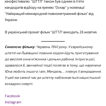
кінофестивалю. “ШТТЛ” також був одним із п’яти
кандидатів відбору на премію “Оскар” у номінації
“Найкращий міжнародний повнометражний фільм” від
України.
В український прокат фільм “ШТТЛ” виходить 26 жовтня.
Синопсис фільму
: Червень 1941 року. У єврейському
штетлі на Львівщині повним ходом йдуть приготування
до весілля сина м’ясника і доньки рабина. Інтрига цієї,
здавалося б, звичайної події полягає в тому, що наречена
Юна любить іншого і він, Мендель… планує її викрадення.
У цей же самий час до штетлу наближається нацистський
ескадрон смерті.
Facebook
Instagram