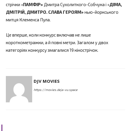
стрічки «
ПАМФІР»
Дмитра Сухолиткого-Собчука і «
ДІМА,
ДМІТРІЙ, ДМИТРО. СЛАВА ГЕРОЯМ»
нью-йоркського
митця Клеменса Пула.
Це вперше, коли конкурс включав не лише
короткометражки, а й повні метри. Загалом у двох
категоріях конкурсу змагалися 19 кінострічок.
DJV MOVIES
https://movies.deja-vu.space
RELATED ARTICLES