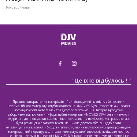
Кінотрейлери
" Це вже відбулось ! "
Правила використання матеріалів - При відтворенні повністю або частини
інформаційного матеріалу, опублікованого на «MOVIES DJV» (movies.deja-vu.space),
необхідно обов’язково зазначати джерело запозичення. Інтернет-ресурсам
заборонено відтворювати інформаційні матеріали «MOVIES DJV» без активного і
відкритого для пошукових систем гіперпосилання на movies.deja-vu.space, яке має
бути розміщено в самому тексті, не нижче другого абзацу. Щодо права
інтелектуальної власності - Якщо ви виявили, що на movies.deja-vu.space розміщено
матеріал, який порушує ваші права інтелектуальної власності, повідомте нас про
це. Щодо інформації - Редакція MOVIES DJV може не поділяти думки авторів і не