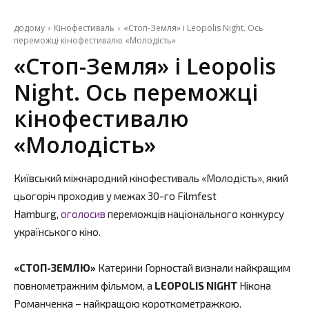
додому
Кінофестиваль
«Стоп-Земля» і Leopolis Night. Ось
переможці кінофестивалю «Молодість»
«Стоп-Земля» і Leopolis
Night. Ось переможці
кінофестивалю
«Молодість»
Київський міжнародний кінофестиваль «Молодість», який
цьогоріч проходив у межах 30-го Filmfest
Hamburg,
оголосив
переможців національного конкурсу
українського кіно.
«СТОП-ЗЕМЛЮ»
Катерини Горностай визнали найкращим
повнометражним фільмом, а
LEOPOLIS NIGHT
Нікона
Романченка – найкращою короткометражкою.