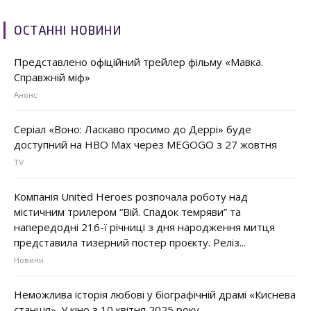
ОСТАННІ НОВИНИ
Представлено офіційний трейлер фільму «Мавка.
Справжній міф»
Анонс
Серіал «Воно: Ласкаво просимо до Деррі» буде
доступний на HBO Max через MEGOGO з 27 жовтня
TV
Компанія United Heroes розпочала роботу над
містичним трилером “Вій. Спадок темряви” та
напередодні 216-ї річниці з дня народження митця
представила тизерний постер проєкту. Реліз...
Новини
Неможлива історія любові у біографічній драмі «Киснева
станція». У кіно з 10 квітня 2025 року