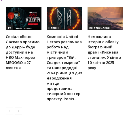
TV
Новини
Кінотрейлери
Серіал «Воно:
Компанія United
Неможлива
Ласкаво просимо
Heroes розпочала
історія любові у
до Деррі» буде
роботу над
біографічній
доступний на
містичним
драмі «Киснева
HBO Max через
трилером “Вій.
станція». У кіно з
MEGOGO з 27
Спадок темряви”
10 квітня 2025
жовтня
та напередодні
року
216-ї річниці з дня
народження
митця
представила
тизерний постер
проєкту. Реліз...