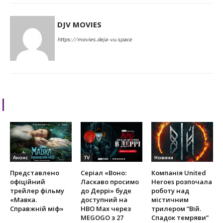
DJV MOVIES
https://movies.deja-vu.space
RELATED ARTICLES
Анонс
TV
Новини
Представлено
Серіал «Воно:
Компанія United
офіційний
Ласкаво просимо
Heroes розпочала
трейлер фільму
до Деррі» буде
роботу над
«Мавка.
доступний на
містичним
Справжній міф»
HBO Max через
трилером “Вій.
MEGOGO з 27
Спадок темряви”