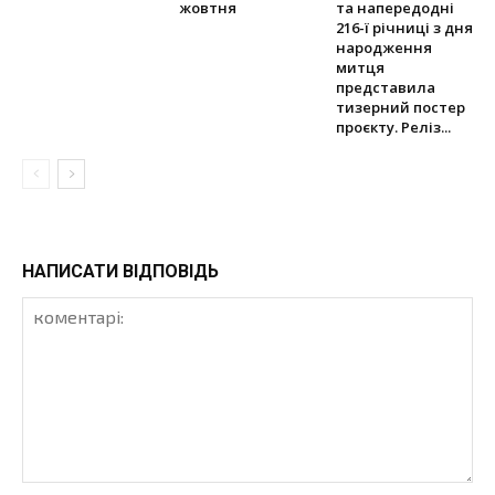
жовтня
та напередодні
216-ї річниці з дня
народження
митця
представила
тизерний постер
проєкту. Реліз...
НАПИСАТИ ВІДПОВІДЬ
коментарі: