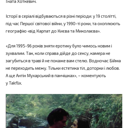
Гната Хоткевич.
Історії в серіалі відбуваються в різні періоди: у 19 столітті,
під час Першої світової війни, у 1990-ті роки, та охоплюють
географію «від Карпат до Києва та Миколаєва».
«Для 1995-96 років зняти еротику було чимось новим і
зухвалим. Так, коли справа дійде до сексу, камера не
загубиться в траві й не покаже вам стелю. Водночас Бійма
не переходить межу. Тільки естетика тіл, доторки і любов.
А ще Антін Мухарський в панчішках», – коментують
у Takflix.