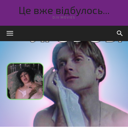
Це вже відбулось...
DJV MOVIES