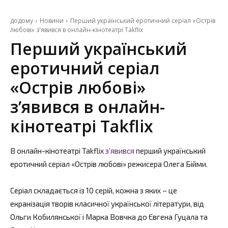
додому
Новини
Перший український еротичний серіал «Острів
любові» з'явився в онлайн-кінотеатрі Takflix
Перший український
еротичний серіал
«Острів любові»
з’явився в онлайн-
кінотеатрі Takflix
В онлайн-кінотеатрі Takflix
з’явився
перший український
еротичний серіал «Острів любові» режисера Олега Бійми.
Серіал складається із 10 серій, кожна з яких – це
екранізація творів класичної української літератури, від
Ольги Кобилянської і Марка Вовчка до Євгена Гуцала та