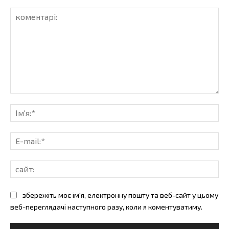
коментарі:
Ім'
E-
mai
сай
збережіть моє ім'я, електронну пошту та веб-сайт у цьому
веб-переглядачі наступного разу, коли я коментуватиму.