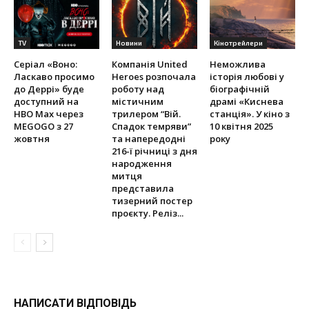
TV
Новини
Кінотрейлери
Серіал «Воно:
Компанія United
Неможлива
Ласкаво просимо
Heroes розпочала
історія любові у
до Деррі» буде
роботу над
біографічній
доступний на
містичним
драмі «Киснева
HBO Max через
трилером “Вій.
станція». У кіно з
MEGOGO з 27
Спадок темряви”
10 квітня 2025
жовтня
та напередодні
року
216-ї річниці з дня
народження
митця
представила
тизерний постер
проєкту. Реліз...
НАПИСАТИ ВІДПОВІДЬ