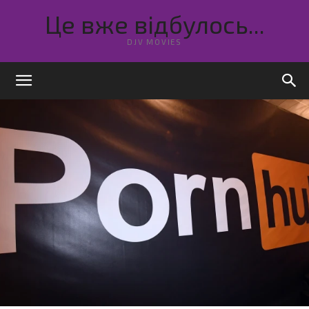
Це вже відбулось...
DJV MOVIES