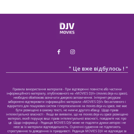
" Це вже відбулось ! "
Правила використання матеріалів - При відтворенні повністю або частини
інформаційного матеріалу, опублікованого на «MOVIES DJV» (movies.deja-vu.space),
необхідно обов’язково зазначати джерело запозичення. Інтернет-ресурсам
заборонено відтворювати інформаційні матеріали «MOVIES DJV» без активного і
відкритого для пошукових систем гіперпосилання на movies.deja-vu.space, яке має
бути розміщено в самому тексті, не нижче другого абзацу. Щодо права
інтелектуальної власності - Якщо ви виявили, що на movies.deja-vu.space розміщено
матеріал, який порушує ваші права інтелектуальної власності, повідомте нас про
це. Щодо інформації - Редакція MOVIES DJV може не поділяти думки авторів і не
несе за їх матеріали відповідальність. Оціночні судження не підлягають
спростуванню та доведенню їх правдивості. Редакція MOVIES DJV не відповідає за