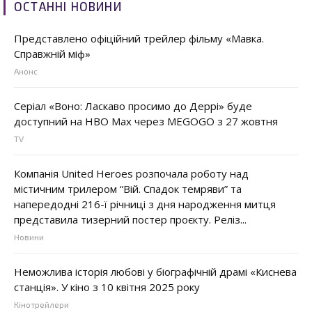
ОСТАННІ НОВИНИ
Представлено офіційний трейлер фільму «Мавка.
Справжній міф»
Анонс
Серіал «Воно: Ласкаво просимо до Деррі» буде
доступний на HBO Max через MEGOGO з 27 жовтня
TV
Компанія United Heroes розпочала роботу над
містичним трилером “Вій. Спадок темряви” та
напередодні 216-ї річниці з дня народження митця
представила тизерний постер проєкту. Реліз...
Новини
Неможлива історія любові у біографічній драмі «Киснева
станція». У кіно з 10 квітня 2025 року
Кінотрейлери