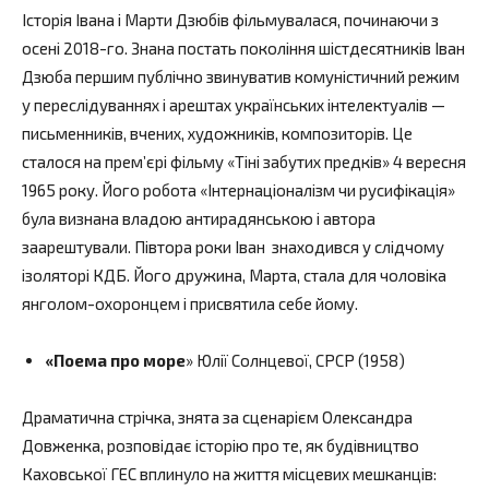
Історія Івана і Марти Дзюбів фільмувалася, починаючи з
осені 2018-го. Знана постать покоління шістдесятників Іван
Дзюба першим публічно звинуватив комуністичний режим
у переслідуваннях і арештах українських інтелектуалів —
письменників, вчених, художників, композиторів. Це
сталося на премʼєрі фільму «Тіні забутих предків» 4 вересня
1965 року. Його робота «Інтернаціоналізм чи русифікація»
була визнана владою антирадянською і автора
заарештували. Півтора роки Іван знаходився у слідчому
ізоляторі КДБ. Його дружина, Марта, стала для чоловіка
янголом-охоронцем і присвятила себе йому.
«Поема про море
» Юлії Солнцевої, СРСР (1958)
Драматична стрічка, знята за сценарієм Олександра
Довженка, розповідає історію про те, як будівництво
Каховської ГЕС вплинуло на життя місцевих мешканців: