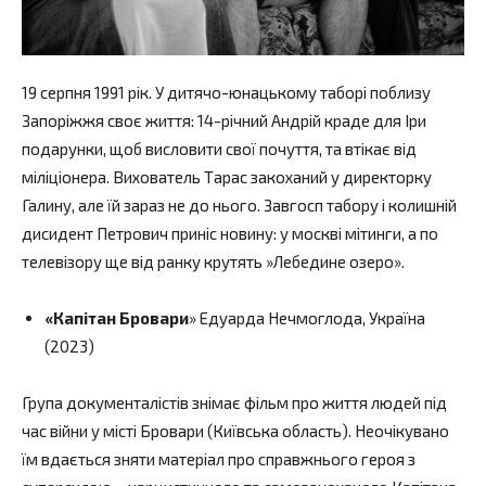
19 серпня 1991 рік. У дитячо-юнацькому таборі поблизу
Запоріжжя своє життя: 14-річний Андрій краде для Іри
подарунки, щоб висловити свої почуття, та втікає від
міліціонера. Вихователь Тарас закоханий у директорку
Галину, але їй зараз не до нього. Завгосп табору і колишній
дисидент Петрович приніс новину: у москві мітинги, а по
телевізору ще від ранку крутять »Лебедине озеро».
«Капітан Бровари
» Едуарда Нечмоглода, Україна
(2023)
Група документалістів знімає фільм про життя людей під
час війни у місті Бровари (Київська область). Неочікувано
їм вдається зняти матеріал про справжнього героя з