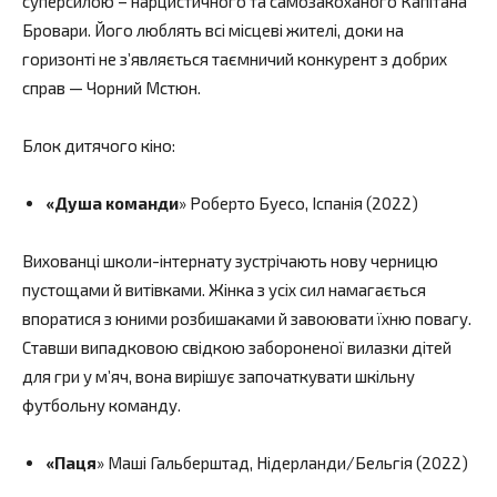
суперсилою – нарцистичного та самозакоханого Капітана
Бровари. Його люблять всі місцеві жителі, доки на
горизонті не з’являється таємничий конкурент з добрих
справ — Чорний Мстюн.
Блок дитячого кіно:
«Душа команди
» Роберто Буесо, Іспанія (2022)
Вихованці школи-інтернату зустрічають нову черницю
пустощами й витівками. Жінка з усіх сил намагається
впоратися з юними розбишаками й завоювати їхню повагу.
Ставши випадковою свідкою забороненої вилазки дітей
для гри у м’яч, вона вирішує започаткувати шкільну
футбольну команду.
«Паця
» Маші Гальберштад, Нідерланди/Бельгія (2022)