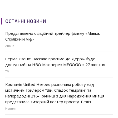
ОСТАННІ НОВИНИ
Представлено офіційний трейлер фільму «Мавка.
Справжній міф»
Анонс
Серіал «Воно: Ласкаво просимо до Деррі» буде
доступний на HBO Max через MEGOGO з 27 жовтня
TV
Компанія United Heroes розпочала роботу над
містичним трилером “Вій. Спадок темряви” та
напередодні 216-ї річниці з дня народження митця
представила тизерний постер проєкту. Реліз...
Новини