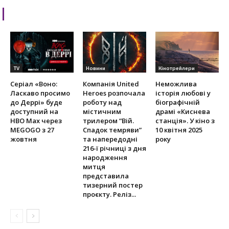
RELATED ARTICLES
TV
Новини
Кінотрейлери
Серіал «Воно:
Компанія United
Неможлива
Ласкаво просимо
Heroes розпочала
історія любові у
до Деррі» буде
роботу над
біографічній
доступний на
містичним
драмі «Киснева
HBO Max через
трилером “Вій.
станція». У кіно з
MEGOGO з 27
Спадок темряви”
10 квітня 2025
жовтня
та напередодні
року
216-ї річниці з дня
народження
митця
представила
тизерний постер
проєкту. Реліз...