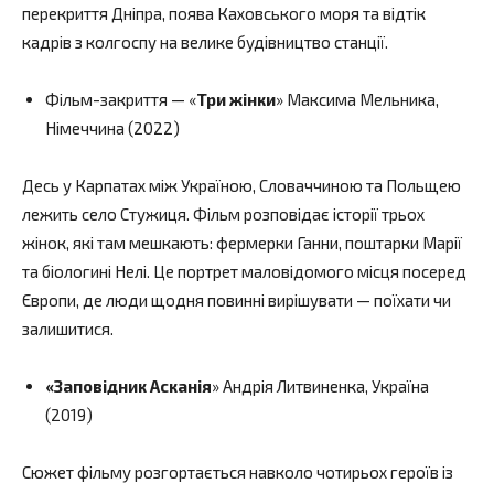
перекриття Дніпра, поява Каховського моря та відтік
кадрів з колгоспу на велике будівництво станції.
Фільм-закриття — «
Три жінки
» Максима Мельника,
Німеччина (2022)
Десь у Карпатах між Україною, Словаччиною та Польщею
лежить село Стужиця. Фільм розповідає історії трьох
жінок, які там мешкають: фермерки Ганни, поштарки Марії
та біологині Нелі. Це портрет маловідомого місця посеред
Європи, де люди щодня повинні вирішувати — поїхати чи
залишитися.
«Заповідник Асканія
» Андрія Литвиненка, Україна
(2019)
Сюжет фільму розгортається навколо чотирьох героїв із