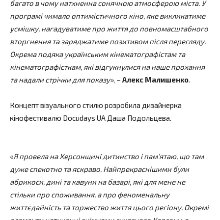
багато в чому натхненна сонячною атмосферою міста. У
програмі чимало оптимістичного кіно, яке викликатиме
усмішку, нагадуватиме про життя до повномасштабного
вторгнення та заряджатиме позитивом після перегляду.
Окрема подяка українським кінематографістам та
кінематографісткам, які відгукнулися на наше прохання
та надали стрічки для показу»
, –
Алекс Малишенко
.
Концепт візуального стилю розробила дизайнерка
кінофестивалю Docudays UA Даша Подольцева.
«
Я провела на Херсонщині дитинство і пам’ятаю, що там
дуже спекотно та яскраво. Найпрекраснішими були
абрикоси, дині та кавуни на базарі, які для мене не
стільки про споживання, а про феноменальну
життєдайність та торжество життя цього регіону. Окремі
елементи натхненні знімками сучасного Херсону, а