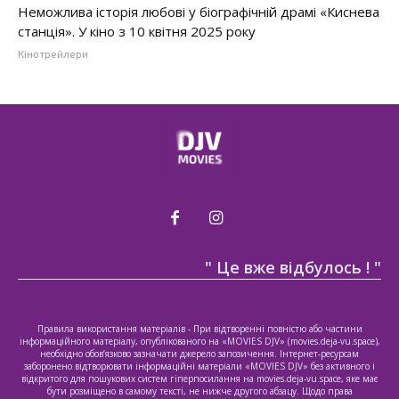
Неможлива історія любові у біографічній драмі «Киснева
станція». У кіно з 10 квітня 2025 року
Кінотрейлери
" Це вже відбулось ! "
Правила використання матеріалів - При відтворенні повністю або частини
інформаційного матеріалу, опублікованого на «MOVIES DJV» (movies.deja-vu.space),
необхідно обов’язково зазначати джерело запозичення. Інтернет-ресурсам
заборонено відтворювати інформаційні матеріали «MOVIES DJV» без активного і
відкритого для пошукових систем гіперпосилання на movies.deja-vu.space, яке має
бути розміщено в самому тексті, не нижче другого абзацу. Щодо права