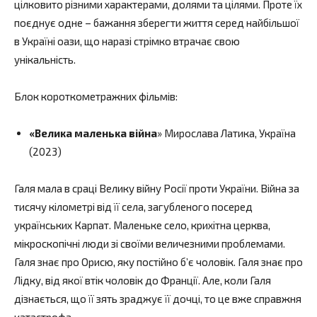
цілковито різними характерами, долями та цілями. Проте їх
поєднує одне – бажання зберегти життя серед найбільшої
в Україні оази, що наразі стрімко втрачає свою
унікальність.
Блок короткометражних фільмів:
«Велика маленька війна
» Мирослава Латика, Україна
(2023)
Галя мала в сраці Велику війну Росії проти України. Війна за
тисячу кілометрі від її села, загубленого посеред
українських Карпат. Маленьке село, крихітна церква,
мікроскопічні люди зі своїми величезними проблемами.
Галя знає про Орисю, яку постійно б’є чоловік. Галя знає про
Лідку, від якої втік чоловік до Франції. Але, коли Галя
дізнається, що її зять зраджує її дочці, то це вже справжня