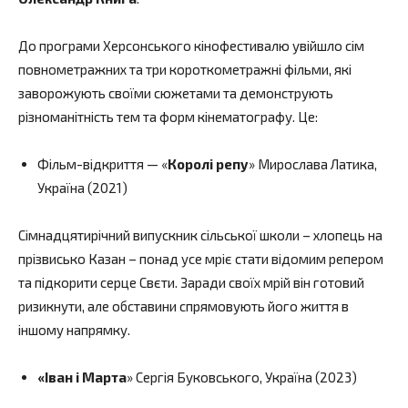
До програми Херсонського кінофестивалю увійшло сім
повнометражних та три короткометражні фільми, які
заворожують своїми сюжетами та демонструють
різноманітність тем та форм кінематографу. Це:
Фільм-відкриття — «
Королі репу
» Мирослава Латика,
Україна (2021)
Сімнадцятирічний випускник сільської школи – хлопець на
прізвисько Казан – понад усе мріє стати відомим репером
та підкорити серце Свєти. Заради своїх мрій він готовий
ризикнути, але обставини спрямовують його життя в
іншому напрямку.
«Іван і Марта
» Сергія Буковського, Україна (2023)