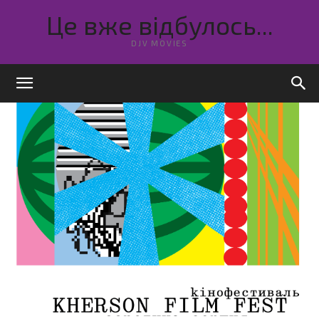
Це вже відбулось...
DJV MOVIES