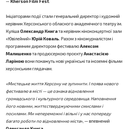
—
Kherson Film Fest
.
Ініціаторами події стали генеральний директор і художній
керівник Херсонського обласного академічного театру ім.
Куліша
Олександр Книга
та керівник кіноконцертної зали
«Ювілейний»
Юрій Коваль
. Разом з кіножурналістом і
програмним директором фестивалю
Алексом
Малишенко
та продюсеркою проєкту
Анастасією
Ларіною
вони покажуть нові українські та іноземні фільми
херсонським глядачам.
«Мистецьке життя Херсону не зупинити. І поява нового
фестивалю в місті — це ознака відновлення
громадського і культурного середовища. Наповнення
його новими, життєстверджуючими смислами і
посилами. Ми непереможні і вільні і у нас попереду
багато роботи по відновленню міста
», — впевнений
Олександр Книга
.