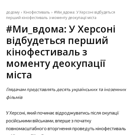
додому
Кінофестиваль
#Ми_вдома: У Херсоні відбудеться
перший кінофестиваль з моменту деокупації міста
#Ми_вдома: У Херсоні
відбудеться перший
кінофестиваль з
моменту деокупації
міста
Глядачам представлять десять українських та іноземних
фільмів
У Херсоні, який починає відроджуватись після окупації
російськими військами, вперше з початку
повномасштабного вторгнення проведуть кінофестиваль