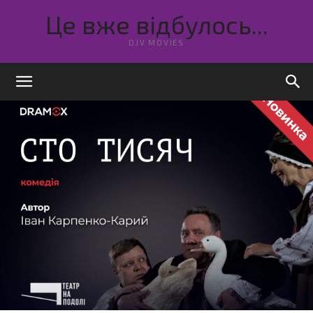
Це вже відбулось...
DJV MOVIES