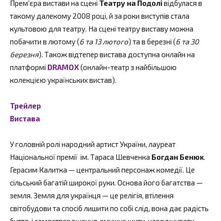
Прем’єра вистави на сцені
Театру на Подолі
відбулася в
такому далекому 2008 році, й за роки виступів стала
культовою для театру. На сцені театру виставу можна
побачити в лютому (
6 та 13 лютого
) та в березні (
6 та 30
березня
). Також відтепер вистава доступна онлайн на
платформі
DRAMOX
(онлайн-театр з найбільшою
колекцією українських вистав).
Трейлер
Вистава
У головній ролі народний артист України, лауреат
Національної премії ім. Тараса Шевченка
Богдан Бенюк
.
Герасим Калитка — центральний персонаж комедії. Це
сільський багатій широкої руки. Основа його багатства —
земля. Земля для українця — це релігія, втілення
світобудови та спосіб лишити по собі слід, вона дає радість