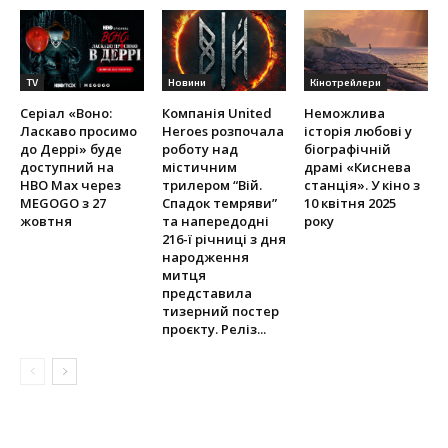
TV
Новини
Кінотрейлери
Серіал «Воно:
Компанія United
Неможлива
Ласкаво просимо
Heroes розпочала
історія любові у
до Деррі» буде
роботу над
біографічній
доступний на
містичним
драмі «Киснева
HBO Max через
трилером “Вій.
станція». У кіно з
MEGOGO з 27
Спадок темряви”
10 квітня 2025
жовтня
та напередодні
року
216-ї річниці з дня
народження
митця
представила
тизерний постер
проєкту. Реліз...