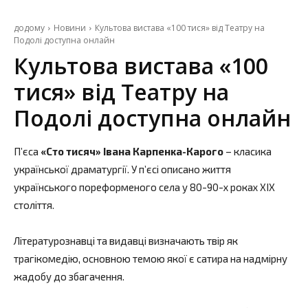
додому
Новини
Культова вистава «100 тися» від Театру на
Подолі доступна онлайн
Культова вистава «100
тися» від Театру на
Подолі доступна онлайн
П’єса
«Сто тисяч» Івана Карпенка-Карого
– класика
української драматургії. У п’єсі описано життя
українського пореформеного села у 80-90-х роках XIX
століття.
Літературознавці та видавці визначають твір як
трагікомедію, основною темою якої є сатира на надмірну
жадобу до збагачення.