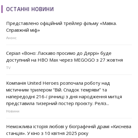
ОСТАННІ НОВИНИ
Представлено офіційний трейлер фільму «Мавка.
Справжній міф»
Анонс
Серіал «Воно: Ласкаво просимо до Деррі» буде
доступний на HBO Max через MEGOGO з 27 жовтня
TV
Компанія United Heroes розпочала роботу над
містичним трилером “Вій. Спадок темряви” та
напередодні 216-ї річниці з дня народження митця
представила тизерний постер проєкту. Реліз...
Новини
Неможлива історія любові у біографічній драмі «Киснева
станція». У кіно з 10 квітня 2025 року