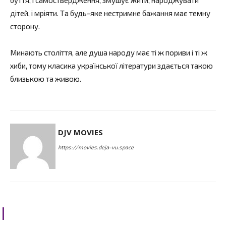
буття, і самоствердження, змушує жити, народжувати
дітей, і мріяти. Та будь-яке нестримне бажання має темну
сторону.
Минають століття, але душа народу має ті ж пориви і ті ж
хиби, тому класика української літератури здається такою
близькою та живою.
DJV MOVIES
https://movies.deja-vu.space
RELATED ARTICLES