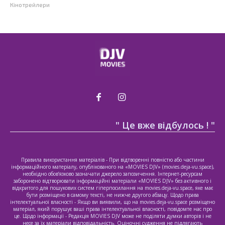
Кінотрейлери
" Це вже відбулось ! "
Правила використання матеріалів - При відтворенні повністю або частини
інформаційного матеріалу, опублікованого на «MOVIES DJV» (movies.deja-vu.space),
необхідно обов’язково зазначати джерело запозичення. Інтернет-ресурсам
заборонено відтворювати інформаційні матеріали «MOVIES DJV» без активного і
відкритого для пошукових систем гіперпосилання на movies.deja-vu.space, яке має
бути розміщено в самому тексті, не нижче другого абзацу. Щодо права
інтелектуальної власності - Якщо ви виявили, що на movies.deja-vu.space розміщено
матеріал, який порушує ваші права інтелектуальної власності, повідомте нас про
це. Щодо інформації - Редакція MOVIES DJV може не поділяти думки авторів і не
несе за їх матеріали відповідальність. Оціночні судження не підлягають