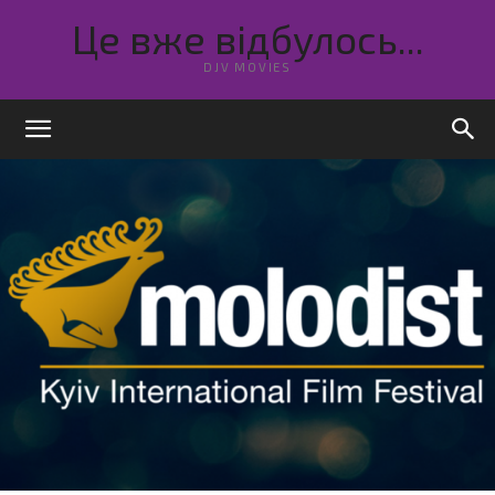
Це вже відбулось...
DJV MOVIES