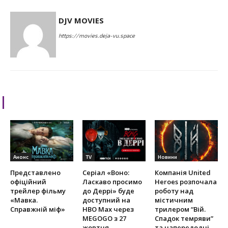
DJV MOVIES
https://movies.deja-vu.space
RELATED ARTICLES
Анонс
TV
Новини
Представлено
Серіал «Воно:
Компанія United
офіційний
Ласкаво просимо
Heroes розпочала
трейлер фільму
до Деррі» буде
роботу над
«Мавка.
доступний на
містичним
Справжній міф»
HBO Max через
трилером “Вій.
MEGOGO з 27
Спадок темряви”
жовтня
та напередодні