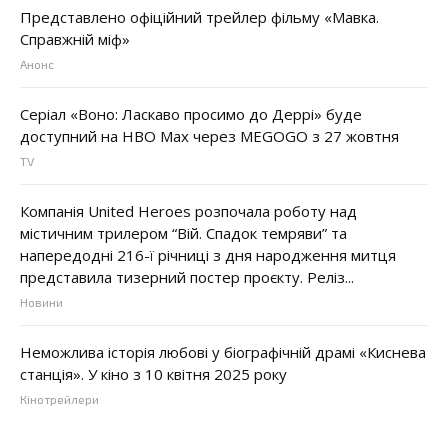
Представлено офіційний трейлер фільму «Мавка.
Справжній міф»
Анонс
Серіал «Воно: Ласкаво просимо до Деррі» буде
доступний на HBO Max через MEGOGO з 27 жовтня
TV
Компанія United Heroes розпочала роботу над
містичним трилером “Вій. Спадок темряви” та
напередодні 216-ї річниці з дня народження митця
представила тизерний постер проєкту. Реліз...
Новини
Неможлива історія любові у біографічній драмі «Киснева
станція». У кіно з 10 квітня 2025 року
Кінотрейлери