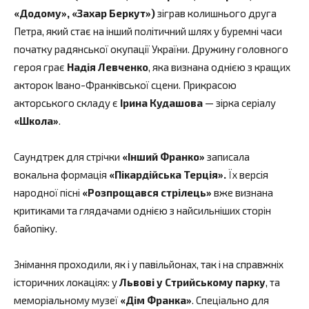
«Додому», «Захар Беркут»)
зіграв колишнього друга
Петра, який стає на інший політичний шлях у буремні часи
початку радянської окупації України. Дружину головного
героя грає
Надія Левченко
, яка визнана однією з кращих
акторок Івано-Франківської сцени. Прикрасою
акторського складу є
Ірина Кудашова
— зірка cеріалу
«Школа»
.
Саундтрек для стрічки
«Інший Франко»
записала
вокальна формація
«Пікардійська Терція».
Їх версія
народної пісні
«Розпрощався стрілець»
вже визнана
критиками та глядачами однією з найсильніших сторін
байопіку.
Знімання проходили, як і у павільйонах, так і на справжніх
історичних локаціях: у
Львові у Стрийському парку
, та
меморіальному музеї
«Дім Франка»
. Спеціально для