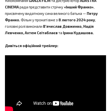
Кінокомпанія
GANZA FILM
та дистриб’ютор
ADASTRA
CINEMA
рада представити стрічку
«Інший Франко»
,
присвячену видатному сина великого батька —
Петру
Франко.
Фільм у прокаті вже з
8 лютого 2024 року
,
головні ролі виконали
В’ячеслав Довженко, Надія
Левченко, Ахтем Сеітаблаєв
та
Ірина Кудашова.
Дивіться офіційний трейлер: