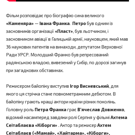
Фільм розповідає про біографію сина великого
«Каменяра»
—
Івана Франка
.
Петро
був одним із
засновників організації
«Пласт»
, був льотчиком, і
засновником авіації в Галицькій армії, науковцем, який мав
36 наукових патентів на винаходи, депутатом Верховної
Ради УРСР. Молодший Франко був репресований
радянською владою, вивезений у Сибір, по дорозі загинув
при загадкових обставинах.
Режисером байопіку виступив
Ігор Висневський
, для
якого ця стрічка стане повнометражним дебютом. В
байопіку грають кращі актори країни різних поколінь.
Головну роль
Петра Франка
грає
В’ячеслав Довженко
,
відомий насамперед завдяки ролі Серпня у фільмі
Ахтема
Сеітаблаєва «Кіборги»
. Актор та режисер
Ахтем
Сеітаблаєв («Мамай», «Хайтарма», «Кіборги»,