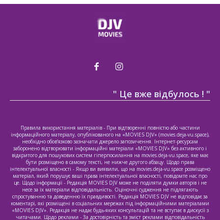
" Це вже відбулось ! "
Правила використання матеріалів - При відтворенні повністю або частини
інформаційного матеріалу, опублікованого на «MOVIES DJV» (movies.deja-vu.space),
необхідно обов’язково зазначати джерело запозичення. Інтернет-ресурсам
заборонено відтворювати інформаційні матеріали «MOVIES DJV» без активного і
відкритого для пошукових систем гіперпосилання на movies.deja-vu.space, яке має
бути розміщено в самому тексті, не нижче другого абзацу. Щодо права
інтелектуальної власності - Якщо ви виявили, що на movies.deja-vu.space розміщено
матеріал, який порушує ваші права інтелектуальної власності, повідомте нас про
це. Щодо інформації - Редакція MOVIES DJV може не поділяти думки авторів і не
несе за їх матеріали відповідальність. Оціночні судження не підлягають
спростуванню та доведенню їх правдивості. Редакція MOVIES DJV не відповідає за
коментарі, які розміщені в соціальних мережах під інформаційними матеріалами
«MOVIES DJV». Редакція не надає будь-яких консультацій та не вступає в дискусії з
читачами. Щодо реклами - За достовірність та зміст реклами відповідальність