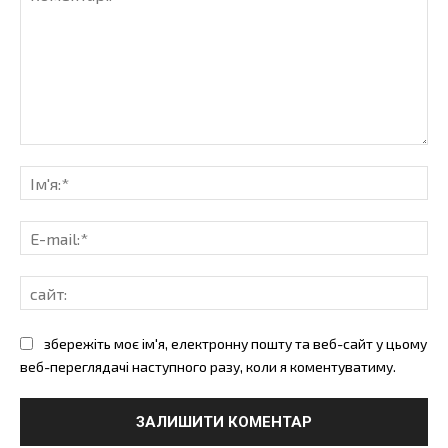
коментарі:
Ім'
E-
mai
сай
збережіть моє ім'я, електронну пошту та веб-сайт у цьому
веб-переглядачі наступного разу, коли я коментуватиму.