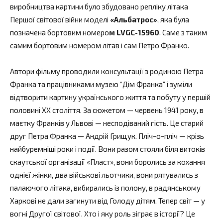
виробництва картини було збудовано репліку літака
Першої світової війни моделі
«Альбатрос»
, яка була
позначена бортовим номеро
м LVGC-15960
. Саме з таким
самим бортовим номером літав і сам Петро Франко.
Автори фільму проводили консультації з родиною Петра
Франка та працівниками музею “Дім Франка” і зуміли
відтворити картину українського життя та побуту у першій
половині ХХ століття. За сюжетом — червень 1941 року, в
маєтку Франків у Львові — несподіваний гість. Це старий
друг Петра Франка — Андрій Грищук. Пліч-о-пліч — крізь
найбуремніші роки і події. Вони разом стояли біля витоків
скаутської організації «Пласт», вони боролись за кохання
однієї жінки, два військові льотчики, вони рятувались з
палаючого літака, вибирались із полону, в радянському
Харкові не дали загинути від Голоду дітям. Тепер світ — у
вогні Другої світової. Хто і яку роль зіграє в історії? Це