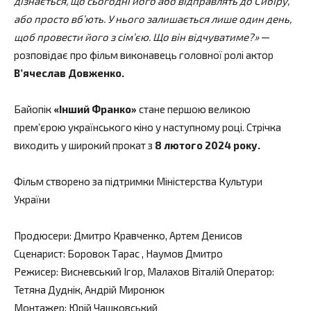
дізнається, що сьогодні його або відправлять до Сибіру,
або просто вб’ють. У нього залишається лише один день,
щоб провести його з сім’єю. Що він відчуватиме?»
—
розповідає про фільм виконавець головної ролі актор
В’ячеслав Довженко.
Байопік
«Інший Франко»
стане першою великою
прем’єрою українського кіно у наступному році. Стрічка
виходить у широкий прокат з
8 лютого 2024 року.
Фільм створено за підтримки Міністерства Культури
України
Продюсери:
Дмитро Кравченко, Артем Денисов
Сценарист: Боровок Тарас , Наумов Дмитро
Режисер: Висневський Ігор, Малахов Віталій Оператор:
Тетяна Дуднік, Андрій Миронюк
Монтажер: Юрій Чашковський