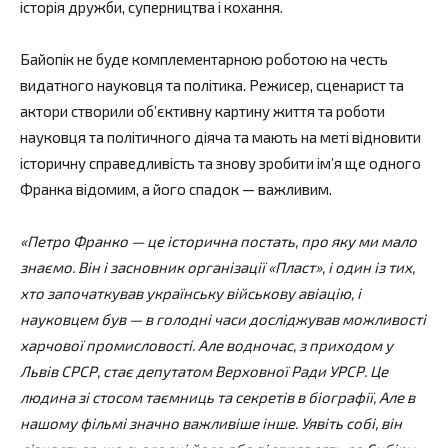
історія дружби, суперництва і кохання.
Байопік не буде комплементарною роботою на честь
видатного науковця та політика. Режисер, сценарист та
актори створили об’єктивну картину життя та роботи
науковця та політичного діяча та мають на меті відновити
історичну справедливість та знову зробити ім’я ще одного
Франка відомим, а його спадок — важливим.
«Петро Франко — це історична постать, про яку ми мало
знаємо. Він і засновник організації «Пласт», і один із тих,
хто започаткував українську військову авіацію, і
науковцем був — в голодні часи досліджував можливості
харчової промисловості. Але водночас, з приходом у
Львів СРСР, стає депутатом Верховної Ради УРСР. Це
людина зі стосом таємниць та секретів в біографії, Але в
нашому фільмі значно важливіше інше. Уявіть собі, він