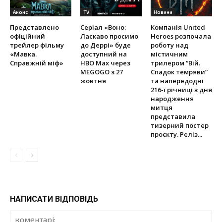
Анонс
TV
Новини
Представлено
Серіал «Воно:
Компанія United
офіційний
Ласкаво просимо
Heroes розпочала
трейлер фільму
до Деррі» буде
роботу над
«Мавка.
доступний на
містичним
Справжній міф»
HBO Max через
трилером “Вій.
MEGOGO з 27
Спадок темряви”
жовтня
та напередодні
216-ї річниці з дня
народження
митця
представила
тизерний постер
проєкту. Реліз...
НАПИСАТИ ВІДПОВІДЬ