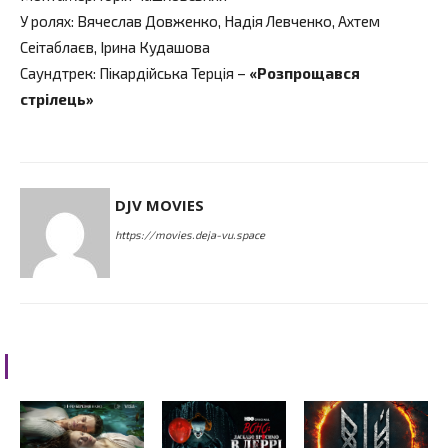
У ролях: Вячеслав Довженко, Надія Левченко, Ахтем
Сеітаблаєв, Ірина Кудашова
Саундтрек: Пікардійська Терція –
«Розпрощався
стрілець»
DJV MOVIES
https://movies.deja-vu.space
RELATED ARTICLES