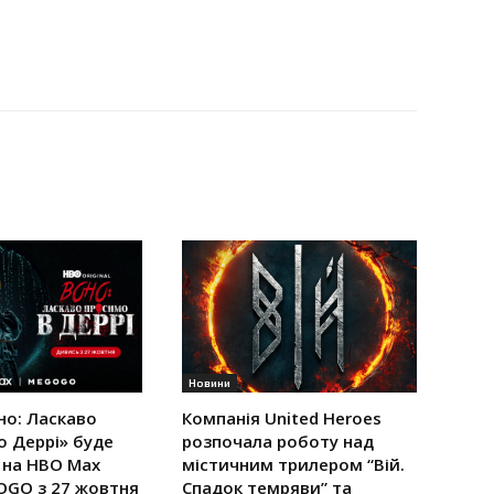
Новини
но: Ласкаво
Компанія United Heroes
о Деррі» буде
розпочала роботу над
 на HBO Max
містичним трилером “Вій.
OGO з 27 жовтня
Спадок темряви” та