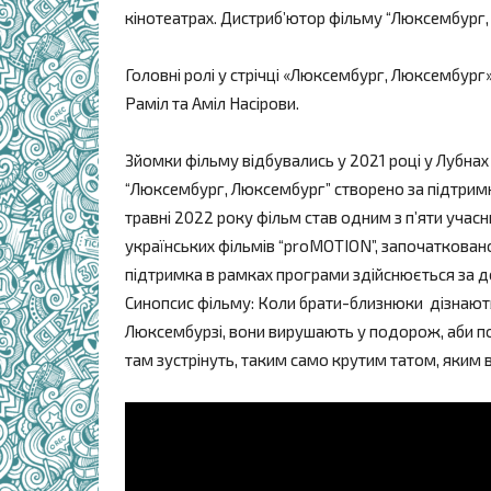
кінотеатрах. Дистриб’ютор фільму “Люксембург, 
Головні ролі у стрічці «Люксембург, Люксембург»
Раміл та Аміл Насірови.
Зйомки фільму відбувались у 2021 році у Лубнах 
“Люксембург, Люксембург” створено за підтримк
травні 2022 року фільм став одним з п’яти учас
українських фільмів “proMOTION”, започаткован
підтримка в рамках програми здійснюється за д
Синопсис фільму: Коли брати-близнюки дізнаютьс
Люксембурзі, вони вирушають у подорож, аби поб
там зустрінуть, таким само крутим татом, яким