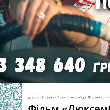
додому
Новини
Фільм «Люксембург, Люксембург» – 
Фільм «Люксемб