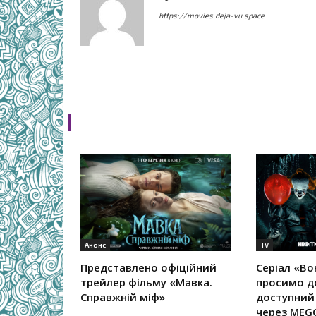
https://movies.deja-vu.space
RELATED ARTICLES
Анонс
TV
Представлено офіційний
Серіал «Во
трейлер фільму «Мавка.
просимо д
Справжній міф»
доступний
через MEG