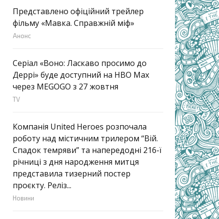
Представлено офіційний трейлер
фільму «Мавка. Справжній міф»
Анонс
Серіал «Воно: Ласкаво просимо до
Деррі» буде доступний на HBO Max
через MEGOGO з 27 жовтня
TV
Компанія United Heroes розпочала
роботу над містичним трилером “Вій.
Спадок темряви” та напередодні 216-ї
річниці з дня народження митця
представила тизерний постер
проєкту. Реліз...
Новини