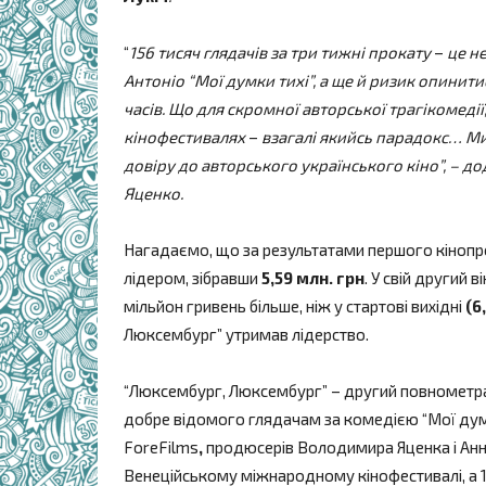
“
156 тисяч глядачів за три тижні прокату
–
це не
Антоніо “Мої думки тихі”, а ще й ризик опинити
часів. Що для скромної авторської трагікомедії,
кінофестивалях
–
взагалі якийсь парадокс… Ми
довіру до авторського українського кіно”, –
Яценко.
Нагадаємо, що за результатами першого кінопр
лідером, зібравши
5,59 млн. грн
. У свій другий
мільйон гривень більше, ніж у стартові вихідні
(6
Люксембург” утримав лідерство.
“Люксембург, Люксембург” – другий повнометра
добре відомого глядачам за комедією “Мої дум
ForeFilms
,
продюсерів Володимира Яценка і Анни
Венеційському міжнародному кінофестивалі, а 13