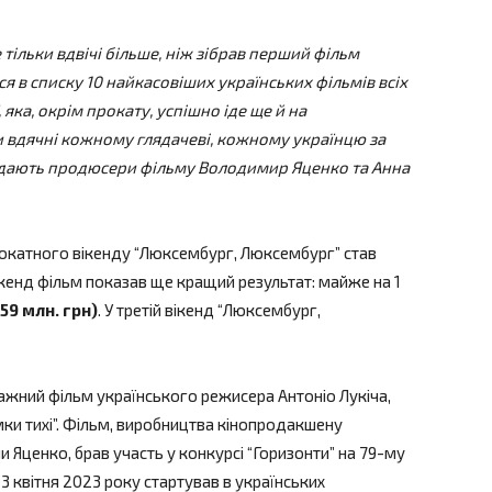
 тільки вдвічі більше, ніж зібрав перший фільм
ся в списку 10 найкасовіших українських фільмів всіх
 яка, окрім прокату, успішно іде ще й на
 вдячні кожному глядачеві, кожному українцю за
 додають продюсери фільму Володимир Яценко та Анна
окатного вікенду “Люксембург, Люксембург” став
 вікенд фільм показав ще кращий результат: майже на 1
,59 млн. грн)
. У третій вікенд “Люксембург,
жний фільм українського режисера Антоніо Лукіча,
ки тихі”. Фільм, виробництва кінопродакшену
 Яценко, брав участь у конкурсі “Горизонти” на 79-му
 квітня 2023 року стартував в українських