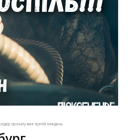
лідер прокату вже третій тиждень
ург,