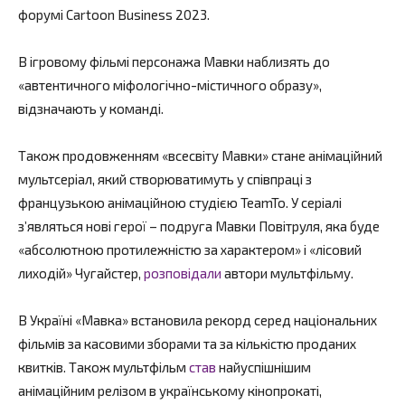
форумі Cartoon Business 2023.
В ігровому фільмі персонажа Мавки наблизять до
«автентичного міфологічно-містичного образу»,
відзначають у команді.
Також продовженням «всесвіту Мавки» стане анімаційний
мультсеріал, який створюватимуть у співпраці з
французькою анімаційною студією TeamTo. У серіалі
з’являться нові герої – подруга Мавки Повітруля, яка буде
«абсолютною протилежністю за характером» і «лісовий
лиходій» Чугайстер,
розповідали
автори мультфільму.
В Україні «Мавка» встановила рекорд серед національних
фільмів за касовими зборами та за кількістю проданих
квитків. Також мультфільм
став
найуспішнішим
анімаційним релізом в українському кінопрокаті,