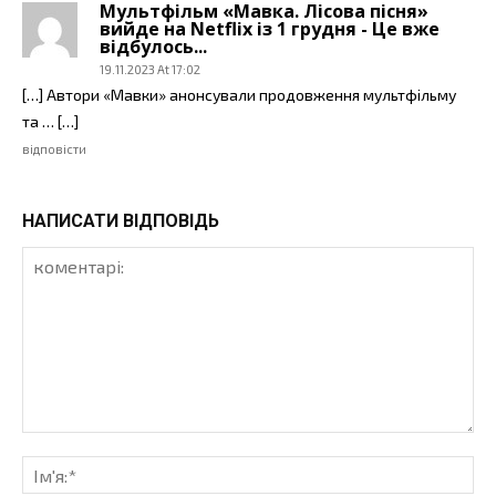
Мультфільм «Мавка. Лісова пісня»
вийде на Netflix із 1 грудня - Це вже
відбулось...
19.11.2023 At 17:02
[…] Автори «Мавки» анонсували продовження мультфільму
та … […]
відповісти
НАПИСАТИ ВІДПОВІДЬ
коментарі:
Ім'