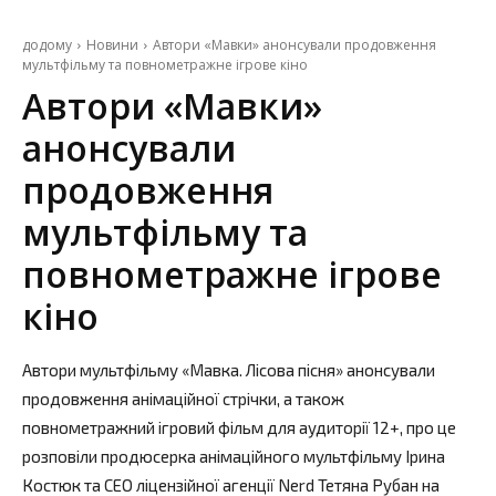
додому
Новини
Автори «Мавки» анонсували продовження
мультфільму та повнометражне ігрове кіно
Автори «Мавки»
анонсували
продовження
мультфільму та
повнометражне ігрове
кіно
Автори мультфільму «Мавка. Лісова пісня» анонсували
продовження анімаційної стрічки, а також
повнометражний ігровий фільм для аудиторії 12+, про це
розповіли продюсерка анімаційного мультфільму Ірина
Костюк та СЕО ліцензійної агенції Nerd Тетяна Рубан на