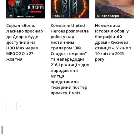
TV
Новини
Кінотрейлери
Серіал «Воно:
Компанія United
Неможлива
Ласкаво просимо
Heroes розпочала
історія любові у
до Деррі» буде
роботу над
біографічній
доступний на
містичним
драмі «Киснева
HBO Max через
трилером “Вій.
станція». У кіно з
MEGOGO з 27
Спадок темряви”
10 квітня 2025
жовтня
та напередодні
року
216-ї річниці з дня
народження
митця
представила
тизерний постер
проєкту. Реліз...
1 коментар