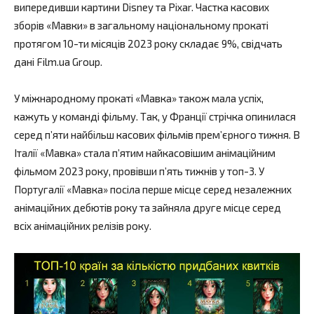
випередивши картини Disney та Pixar. Частка касових
зборів «Мавки» в загальному національному прокаті
протягом 10-ти місяців 2023 року складає 9%, свідчать
дані Film.ua Group.
У міжнародному прокаті «Мавка» також мала успіх,
кажуть у команді фільму. Так, у Франції стрічка опинилася
серед п’яти найбільш касових фільмів прем’єрного тижня. В
Італії «Мавка» стала п’ятим найкасовішим анімаційним
фільмом 2023 року, провівши п’ять тижнів у топ-3. У
Португалії «Мавка» посіла перше місце серед незалежних
анімаційних дебютів року та зайняла друге місце серед
всіх анімаційних релізів року.