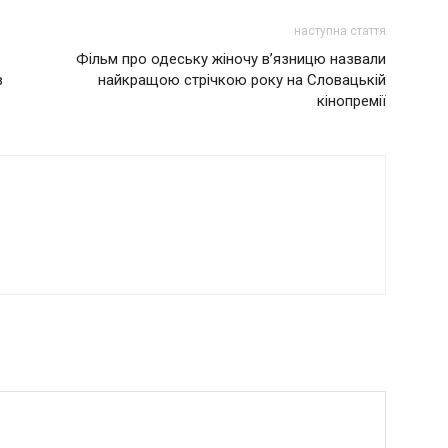
наступна стаття
Фільм про одеську жіночу в’язницю назвали
в
найкращою стрічкою року на Словацькій
кінопремії