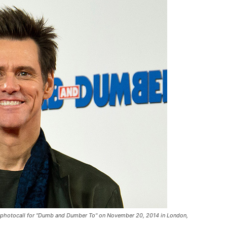
hotocall for "Dumb and Dumber To" on November 20, 2014 in London,