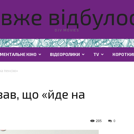
вже відбулос
DJV MOVIES
МЕНТАЛЬНЕ КІНО
ВІДЕОРОЛИКИ
TV
КОРОТКИ
на пенсію»
ав, що «йде на
205
0