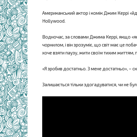
Американський актор і комік Джим Керрі «йде
Hollywood.
Водночас, за словами Джима Керрі, якщо «я
чорнилом, і він зрозуміє, що світ має це по
хоче взяти паузу, жити своїм тихим життям,
«Я зробив достатньо. З мене достатньо», – ск
Залишається тільки здогадуватися, чи не бу