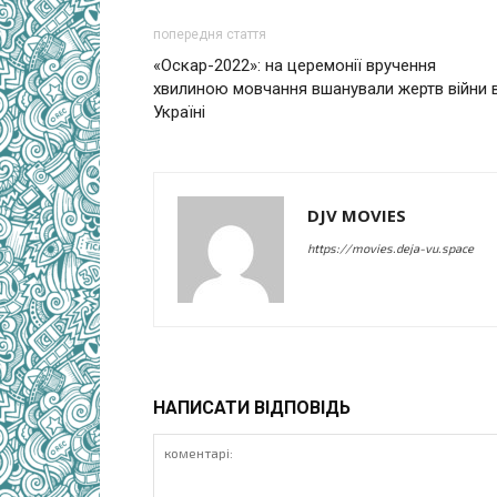
попередня стаття
«Оскар-2022»: на церемонії вручення
хвилиною мовчання вшанували жертв війни 
Україні
DJV MOVIES
https://movies.deja-vu.space
НАПИСАТИ ВІДПОВІДЬ