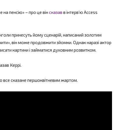
 на пенсію» – про це він
сказав
в інтервʼю Access
нголи принесуть йому сценарій, написаний золотим
бачити», він може продовжити зйомки. Однак наразі актор
 писати картини і займатися духовним розвитком.
азав Керрі.
ло все сказане першоквітневим жартом.