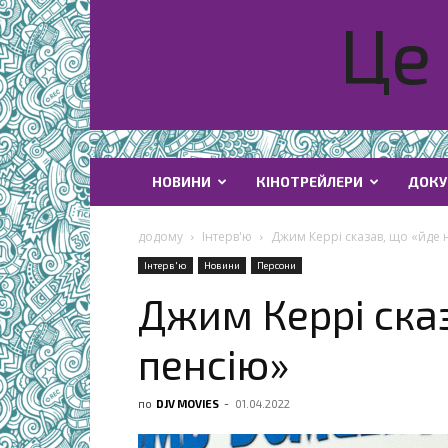
Це 
НОВИНИ
КІНОТРЕЙЛЕРИ
ДОКУ
додому
Інтерв'ю
Джим Керрі сказав, що «йде 
Інтерв'ю
Новини
Персони
Джим Керрі сказ
пенсію»
по
DJV MOVIES
-
01.04.2022