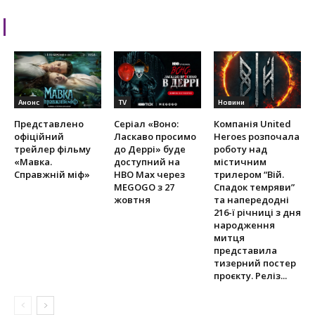
RELATED ARTICLES
Анонс
TV
Новини
Представлено
Серіал «Воно:
Компанія United
офіційний
Ласкаво просимо
Heroes розпочала
трейлер фільму
до Деррі» буде
роботу над
«Мавка.
доступний на
містичним
Справжній міф»
HBO Max через
трилером “Вій.
MEGOGO з 27
Спадок темряви”
жовтня
та напередодні
216-ї річниці з дня
народження
митця
представила
тизерний постер
проєкту. Реліз...