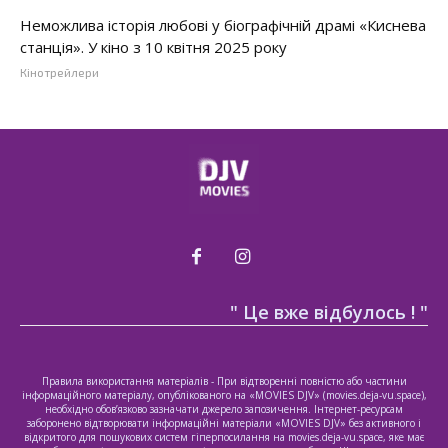
Неможлива історія любові у біографічній драмі «Киснева
станція». У кіно з 10 квітня 2025 року
Кінотрейлери
" Це вже відбулось ! "
Правила використання матеріалів - При відтворенні повністю або частини
інформаційного матеріалу, опублікованого на «MOVIES DJV» (movies.deja-vu.space),
необхідно обов’язково зазначати джерело запозичення. Інтернет-ресурсам
заборонено відтворювати інформаційні матеріали «MOVIES DJV» без активного і
відкритого для пошукових систем гіперпосилання на movies.deja-vu.space, яке має