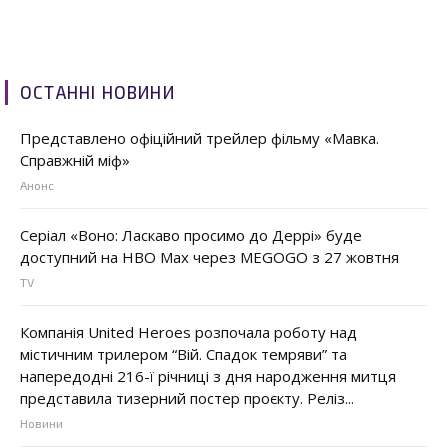
ОСТАННІ НОВИНИ
Представлено офіційний трейлер фільму «Мавка.
Справжній міф»
Анонс
Серіал «Воно: Ласкаво просимо до Деррі» буде
доступний на HBO Max через MEGOGO з 27 жовтня
TV
Компанія United Heroes розпочала роботу над
містичним трилером “Вій. Спадок темряви” та
напередодні 216-ї річниці з дня народження митця
представила тизерний постер проєкту. Реліз...
Новини