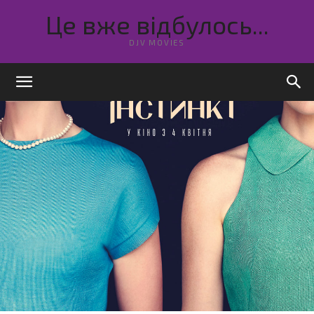
Це вже відбулось...
DJV MOVIES