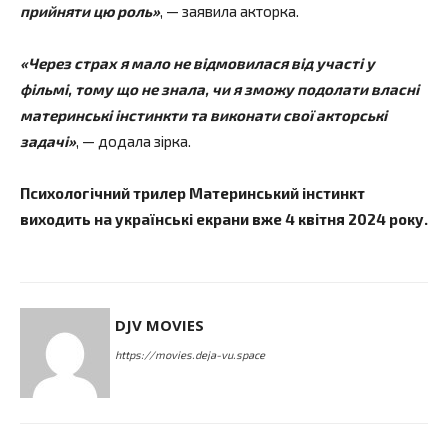
прийняти цю роль»
, — заявила акторка.
«Через страх я мало не відмовилася від участі у
фільмі, тому що не знала, чи я зможу подолати власні
материнські інстинкти та виконати свої акторські
задачі»
, — додала зірка.
Психологічний трилер Материнський інстинкт
виходить на українські екрани вже 4 квітня 2024 року.
DJV MOVIES
https://movies.deja-vu.space