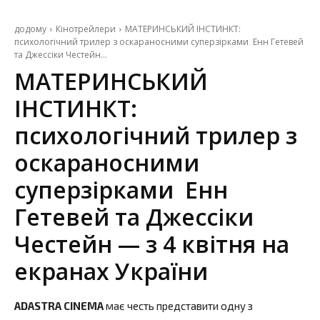
додому
Кінотрейлери
МАТЕРИНСЬКИЙ ІНСТИНКТ:
психологічний трилер з оскараносними суперзірками Енн Гетевей
та Джессіки Честейн...
МАТЕРИНСЬКИЙ
ІНСТИНКТ:
психологічний трилер з
оскараносними
суперзірками Енн
Гетевей та Джессіки
Честейн — з 4 квітня на
екранах України
ADASTRA CINEMA
має честь представити одну з