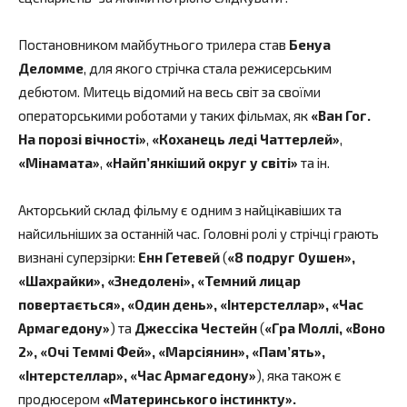
Постановником майбутнього трилера став
Бенуа
Деломме
, для якого стрічка стала режисерським
дебютом. Митець відомий на весь світ за своїми
операторськими роботами у таких фільмах, як
«Ван Гог.
На порозі вічності»
,
«Коханець леді Чаттерлей»
,
«Мінамата»
,
«Найп’янкіший округ у світі»
та ін.
Акторський склад фільму є одним з найцікавіших та
найсильніших за останній час. Головні ролі у стрічці грають
визнані суперзірки:
Енн Гетевей
(
«8 подруг Оушен»,
«Шахрайки», «Знедолені», «Темний лицар
повертається», «Один день», «Інтерстеллар», «Час
Армагедону»
) та
Джессіка Честейн
(
«Гра Моллі, «Воно
2», «Очі Теммі Фей», «Марсіянин», «Пам’ять»,
«Інтерстеллар», «Час Армагедону»
), яка також є
продюсером
«Материнського інстинкту».