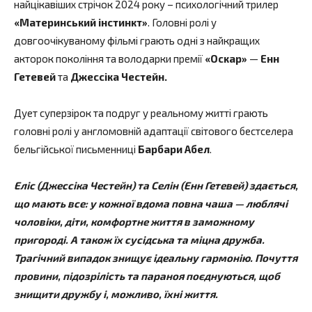
найцікавіших стрічок 2024 року – психологічний трилер
«Материнський інстинкт»
. Головні ролі у
довгоочікуваному фільмі грають одні з найкращих
акторок покоління та володарки премії
«Оскар»
—
Енн
Гетевей
та
Джессіка Честейн.
Дует суперзірок та подруг у реальному житті грають
головні ролі у англомовній адаптації світового бестселера
бельгійської письменниці
Барбари Абел
.
Еліс (Джессіка Честейн) та Селін (Енн Гетевей) здається,
що мають все: у кожної вдома повна чаша
—
люблячі
чоловіки, діти, комфортне життя в заможному
пригороді. А також їх сусідська та міцна дружба.
Трагічний випадок знищує ідеальну гармонію. Почуття
провини, підозрілість та параноя поєднуються, щоб
знищити дружбу і, можливо, їхні життя.