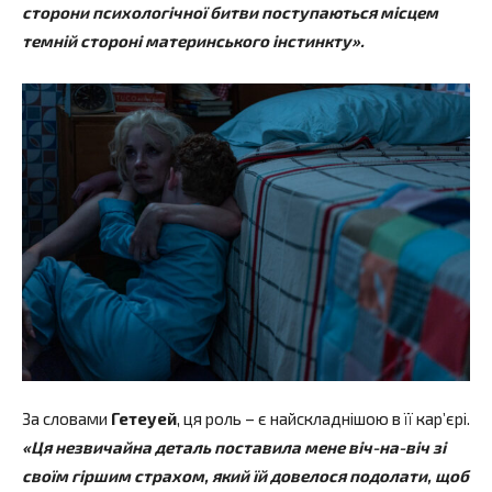
сторони психологічної битви поступаються місцем
темній стороні материнського інстинкту».
За словами
Гетеуей
, ця роль – є найскладнішою в її кар’єрі.
«Ця незвичайна деталь поставила мене віч-на-віч зі
своїм гіршим страхом, який їй довелося подолати, щоб