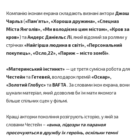
Компанію іконам екрана складають визнані актори
Джош
Чарльз
(
«Пам’ять», «Хороша дружина», «Спецназ
Міста Янголів», «Ми володіємо цим містом», «Кров за
кров»
) та
Андерс Даніельс Лі
, який відомий за ролями у
стрічках
«Найгірша людина в світі», «Персональний
покупець», «Осло,22», «Париж – місто зомбі»
.
«Материнський інстинкт»
— це третя сумісна робота для
Честейн
та
Гетевей,
володарок премій
«Оскар»,
«Золотий Глобус»
та
BAFTA
. За словами ікон екрана, вони
шукали матеріал, який дозволив би їм мати якомога
більше спільних сцен у фільмі.
Кращі акторки покоління розігрують історію, у якій за
словами Честейн –
«вина, підозри та параноя
просочуються в дружбу їх героїнь, оскільки темні